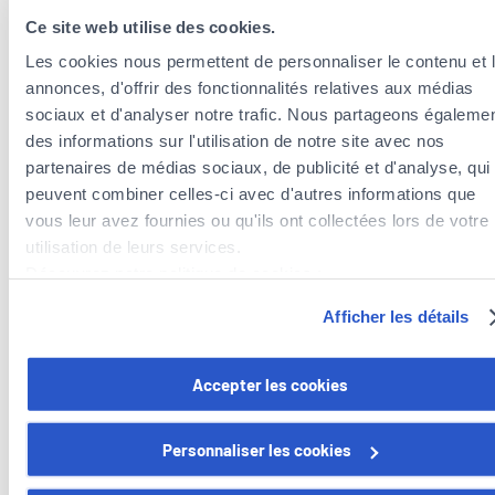
Ce site web utilise des cookies.
Les cookies nous permettent de personnaliser le contenu et 
annonces, d'offrir des fonctionnalités relatives aux médias
sociaux et d'analyser notre trafic. Nous partageons égaleme
des informations sur l'utilisation de notre site avec nos
partenaires de médias sociaux, de publicité et d'analyse, qui
peuvent combiner celles-ci avec d'autres informations que
vous leur avez fournies ou qu'ils ont collectées lors de votre
Versicherungsagenten in der Nähe der
utilisation de leurs services.
Gemeinde Berdorf
Découvrez notre politique de cookies :
Versicherungsagenten in der Gemeinde Beaufort
https://www.foyer.lu/fr/info/information-relative-aux-
Versicherungsagenten in der Gemeinde Consdorf
Afficher les détails
cookies/
Versicherungsagenten in der Gemeinde Reisdorf
Versicherungsagenten in der Gemeinde Echternach
Vous avez la possibilité de retirer votre consentement à tout
Accepter les cookies
moment en cliquant sur le lien "gestion des cookies" en bas 
page.
Personnaliser les cookies
Certains de ces cookies sont strictement nécessaires au bo