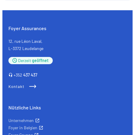
aus
zweiter
Hand:
Wenn
Foyer Assurances
Ökologie
auf
12, rue Léon Laval,
Qualität
L-3372 Leudelange
trifft
Derzeit
geöffnet
+352
437 437
Kontakt
Nützliche Links
Unternehmen
Foyer in Belgien
Foyer Gruppe