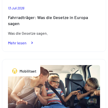
13 Juli 2026
Fahrradträger: Was die Gesetze in Europa
sagen
Was die Gesetze sagen.
:
Mehr lesen
Fahrradträger:
Was
die
Gesetze
Mobilitaet
in
Europa
sagen