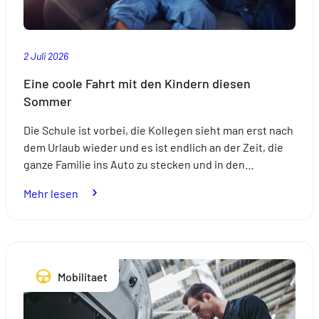
2 Juli 2026
Eine coole Fahrt mit den Kindern diesen
Sommer
Die Schule ist vorbei, die Kollegen sieht man erst nach
dem Urlaub wieder und es ist endlich an der Zeit, die
ganze Familie ins Auto zu stecken und in den…
:
Mehr lesen
Eine
coole
Fahrt
mit
Mobilitaet
den
Kindern
diesen