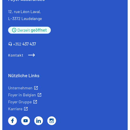
Ökologie
auf
12, rue Léon Laval,
Qualität
L-3372 Leudelange
trifft
Derzeit
geöffnet
+352
437 437
Kontakt
Nützliche Links
Unternehmen
Foyer in Belgien
Foyer Gruppe
Karriere