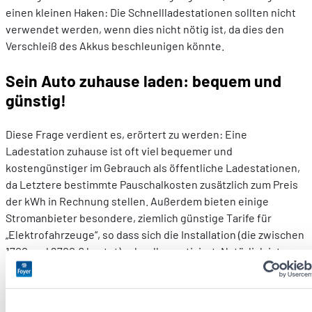
einen kleinen Haken: Die Schnellladestationen sollten nicht
verwendet werden, wenn dies nicht nötig ist, da dies den
Verschleiß des Akkus beschleunigen könnte.
Sein Auto zuhause laden: bequem und
günstig!
Diese Frage verdient es, erörtert zu werden: Eine
Ladestation zuhause ist oft viel bequemer und
kostengünstiger im Gebrauch als öffentliche Ladestationen,
da Letztere bestimmte Pauschalkosten zusätzlich zum Preis
der kWh in Rechnung stellen. Außerdem bieten einige
Stromanbieter besondere, ziemlich günstige Tarife für
„Elektrofahrzeuge“, so dass sich die Installation (die zwischen
1700 und 2700 € kostet) schnell amortisiert. Natürlich ist es
immer möglich, sein Auto zuhause über eine normale
Steckdose zu laden. Diese sind jedoch nicht immer leicht
zugänglich und es steht aufgrund der Risiken einer