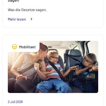
Was die Gesetze sagen.
:
Mehr lesen
Fahrradträger:
Was
die
Gesetze
Mobilitaet
in
Europa
sagen
2 Juli 2026