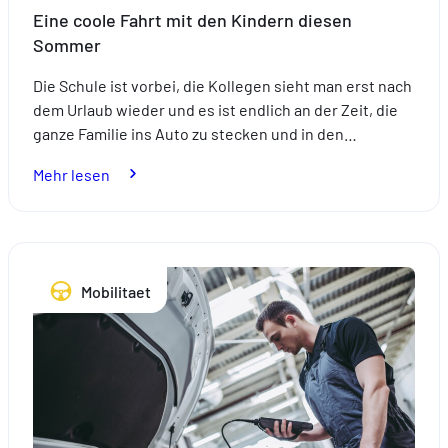
Eine coole Fahrt mit den Kindern diesen
Sommer
Die Schule ist vorbei, die Kollegen sieht man erst nach
dem Urlaub wieder und es ist endlich an der Zeit, die
ganze Familie ins Auto zu stecken und in den…
:
Mehr lesen
Eine
coole
Fahrt
mit
Mobilitaet
den
Kindern
diesen
Sommer