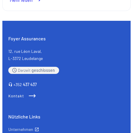
Autoteile
aus
zweiter
Hand:
Wenn
Foyer Assurances
Ökologie
auf
12, rue Léon Laval,
Qualität
L-3372 Leudelange
trifft
Derzeit
geschlossen
+352
437 437
Kontakt
Nützliche Links
Unternehmen