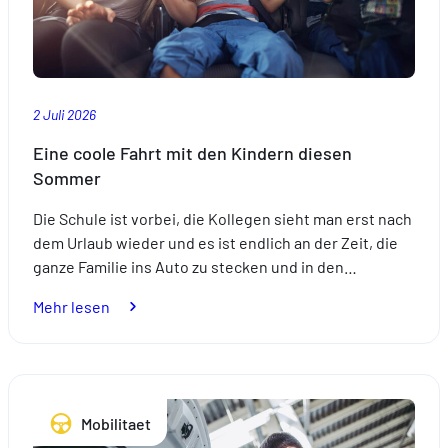
2 Juli 2026
Eine coole Fahrt mit den Kindern diesen
Sommer
Die Schule ist vorbei, die Kollegen sieht man erst nach
dem Urlaub wieder und es ist endlich an der Zeit, die
ganze Familie ins Auto zu stecken und in den…
:
Mehr lesen
Eine
coole
Fahrt
mit
Mobilitaet
den