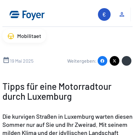
Zum
Inhalt
Kun
springen
Mobilitaet
19 Mai 2025
Weitergeben:
Tipps für eine Motorradtour
durch Luxemburg
Die kurvigen Straßen in Luxemburg warten diesen
Sommer nur auf Sie und Ihr Zweirad. Mit seinem
milden Klima und der idyllischen Landschaft
Auf unserer Webs