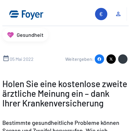
Zum
Inhalt
Kun
springen
Gesundheit
05 Mai 2022
Weitergeben:
Holen Sie eine kostenlose zweite
ärztliche Meinung ein – dank
Ihrer Krankenversicherung
Bestimmte gesundheitliche Probleme können
Sorgen und Zweifel hervorrufen. Wie sich
Auf unserer Website suchen