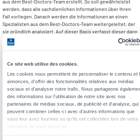
aus dem Best-Doctors-Team erstellt. So soll gewährleistet
werden, dass alle sachdienlichen Informationen über Ihren
Fall vorliegen. Danach werden die Informationen an einen
Spezialisten aus dem Best-Doctors-Team weitergeleitet, der
sie gründlich analysiert. Auf dieser Basis verfasst dieser dann
einen detaillierten Bericht, in dem er seine Expertenmeinung
zur Diagnose darlegt und Behandlungsvorschläge
unterbreitet. Ein Arzt aus dem Best-Doctors-Team nimmt
sich anschließend Zeit, um Ihnen diesen Bericht zu erläutern,
Ce site web utilise des cookies.
und schickt ihn Ihnen zu. Informationen, die an und von Best
Les cookies nous permettent de personnaliser le contenu et 
Doctors weitergegeben werden, sind vertraulich und werden
annonces, d'offrir des fonctionnalités relatives aux médias
nicht an Foyer weitergegeben.
sociaux et d'analyser notre trafic. Nous partageons égaleme
Schlussendlich können Sie den Bericht mit Ihrem
des informations sur l'utilisation de notre site avec nos
behandelnden Arzt besprechen und die nächsten
partenaires de médias sociaux, de publicité et d'analyse, qui
Behandlungsschritte erörtern. Best Doctors steht auch bei
peuvent combiner celles-ci avec d'autres informations que
späteren Fragen noch zur Verfügung.
vous leur avez fournies ou qu'ils ont collectées lors de votre
utilisation de leurs services.
Dieser Service interessiert Sie?
Découvrez notre politique de cookies :