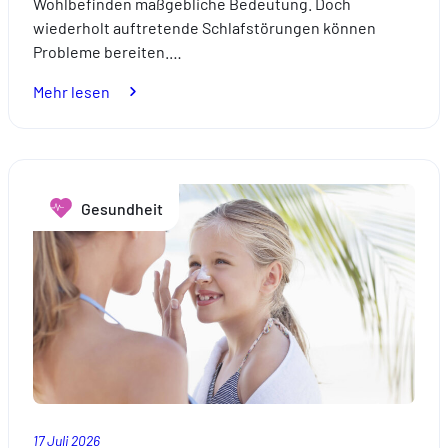
Wohlbefinden maßgebliche Bedeutung. Doch
wiederholt auftretende Schlafstörungen können
Probleme bereiten.…
:
Mehr lesen
Wie
lassen
sich
Schlafstörungen
Gesundheit
bekämpfen?
17 Juli 2026