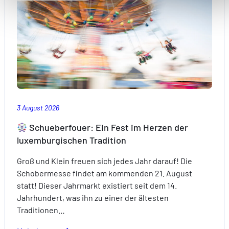
accessibles. D'autres sont utilisés pour :
Améliorer votre expérience utilisateur, en personnalisant
vos fonctionnalités et en se souvenant de vos choix.
Mesurer l'audience en suivant le nombre de visiteurs et e
comprenant comment vous arrivez sur notre site.
Proposer des offres et services personnalisés et en suivr
les performances. Partager des informations avec les résea
sociaux utilisés et vous permettre de visualiser du contenu
hébergé sur un site externe.
3 August 2026
Schueberfouer: Ein Fest im Herzen der
luxemburgischen Tradition
Groß und Klein freuen sich jedes Jahr darauf! Die
Schobermesse findet am kommenden 21. August
statt! Dieser Jahrmarkt existiert seit dem 14.
Jahrhundert, was ihn zu einer der ältesten
Traditionen…