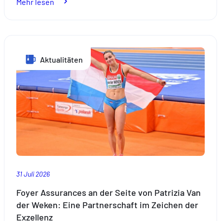
:
Mehr lesen
Schueberfouer:
Ein
Fest
Aktualitäten
im
Herzen
der
luxemburgischen
Tradition
31 Juli 2026
Foyer Assurances an der Seite von Patrizia Van
der Weken: Eine Partnerschaft im Zeichen der
Exzellenz