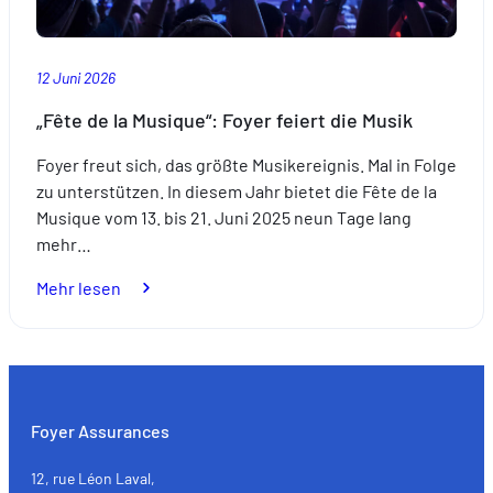
Partnerschaft
im
Zeichen
12 Juni 2026
der
Exzellenz
„Fête de la Musique“: Foyer feiert die Musik
Foyer freut sich, das größte Musikereignis. Mal in Folge
zu unterstützen. In diesem Jahr bietet die Fête de la
Musique vom 13. bis 21. Juni 2025 neun Tage lang
mehr…
:
Mehr lesen
„Fête
de
la
Musique“:
Foyer
Foyer Assurances
feiert
die
12, rue Léon Laval,