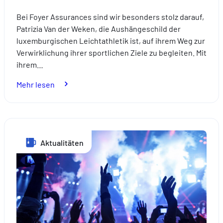
Bei Foyer Assurances sind wir besonders stolz darauf,
Patrizia Van der Weken, die Aushängeschild der
luxemburgischen Leichtathletik ist, auf ihrem Weg zur
Verwirklichung ihrer sportlichen Ziele zu begleiten. Mit
ihrem…
:
Mehr lesen
Foyer
Assurances
an
der
Aktualitäten
Seite
von
Patrizia
Van
der
Weken:
Eine