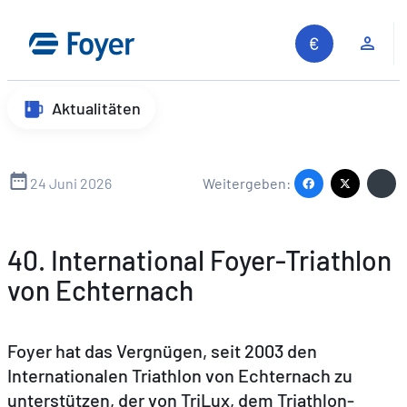
Zum
Inhalt
Kun
springen
Aktualitäten
24 Juni 2026
Weitergeben:
40. International Foyer-Triathlon
von Echternach
Foyer hat das Vergnügen, seit 2003 den
Internationalen Triathlon von Echternach zu
unterstützen, der von TriLux, dem Triathlon-
Auf unserer Website suchen