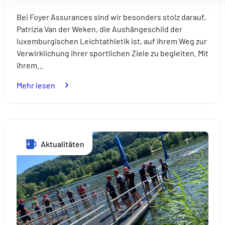
Mesurer l'audience en suivant le nombre de visiteurs et e
Bei Foyer Assurances sind wir besonders stolz darauf,
comprenant comment vous arrivez sur notre site.
Patrizia Van der Weken, die Aushängeschild der
Proposer des offres et services personnalisés et en suivr
luxemburgischen Leichtathletik ist, auf ihrem Weg zur
les performances. Partager des informations avec les résea
Verwirklichung ihrer sportlichen Ziele zu begleiten. Mit
sociaux utilisés et vous permettre de visualiser du contenu
ihrem…
hébergé sur un site externe.
:
Mehr lesen
Foyer
Assurances
an
der
Aktualitäten
Seite
von
Patrizia
Van
der
Weken:
Eine