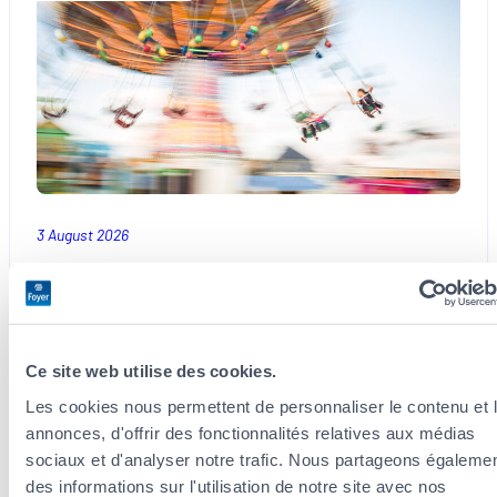
3 August 2026
Schueberfouer: Ein Fest im Herzen der
luxemburgischen Tradition
Groß und Klein freuen sich jedes Jahr darauf! Die
Ce site web utilise des cookies.
Schobermesse findet am kommenden 21. August
statt! Dieser Jahrmarkt existiert seit dem 14.
Les cookies nous permettent de personnaliser le contenu et 
Jahrhundert, was ihn zu einer der ältesten
annonces, d'offrir des fonctionnalités relatives aux médias
Traditionen…
sociaux et d'analyser notre trafic. Nous partageons égaleme
des informations sur l'utilisation de notre site avec nos