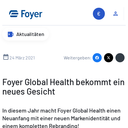
Zum
Inhalt
Kun
springen
Aktualitäten
24 März 2021
Weitergeben:
Foyer Global Health bekommt ein
neues Gesicht
In diesem Jahr macht Foyer Global Health einen
Neuanfang mit einer neuen Markenidentität und
einem kompletten Rebranding!
Auf unserer Website suchen