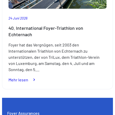
Partnerschaft
im
Zeichen
24 Juni 2026
der
Exzellenz
40. International Foyer-Triathlon von
Echternach
Foyer hat das Vergnügen, seit 2003 den
Internationalen Triathlon von Echternach zu
unterstützen, der von TriLux, dem Triathlon-Verein
von Luxemburg, am Samstag, den 4. Juli und am
Sonntag, den 5.…
:
Mehr lesen
40.
International
Foyer-
Triathlon
von
Foyer Assurances