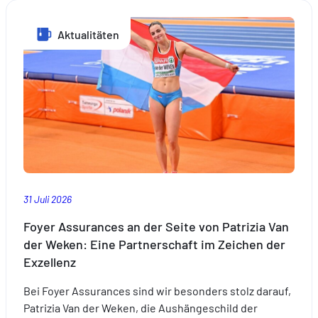
Ein
Fest
Aktualitäten
im
Herzen
der
luxemburgischen
Tradition
31 Juli 2026
Foyer Assurances an der Seite von Patrizia Van
der Weken: Eine Partnerschaft im Zeichen der
Exzellenz
Bei Foyer Assurances sind wir besonders stolz darauf,
Patrizia Van der Weken, die Aushängeschild der