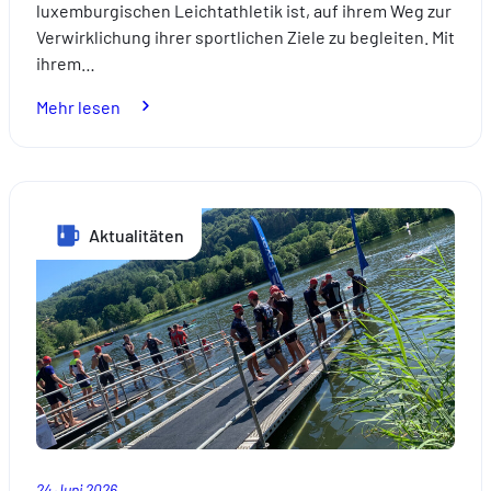
luxemburgischen Leichtathletik ist, auf ihrem Weg zur
Verwirklichung ihrer sportlichen Ziele zu begleiten. Mit
ihrem…
:
Mehr lesen
Foyer
Assurances
an
der
Aktualitäten
Seite
von
Patrizia
Van
der
Weken:
Eine
Partnerschaft
im
Zeichen
24 Juni 2026