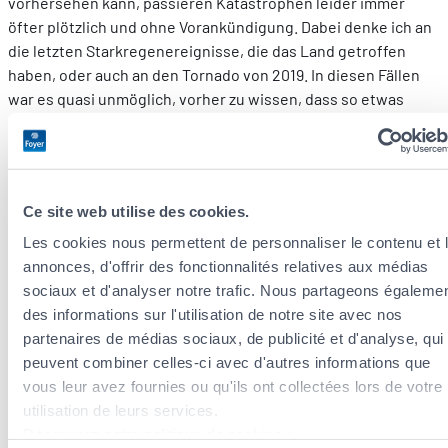
vorhersehen kann, passieren Katastrophen leider immer
öfter plötzlich und ohne Vorankündigung. Dabei denke ich an
die letzten Starkregenereignisse, die das Land getroffen
haben, oder auch an den Tornado von 2019. In diesen Fällen
war es quasi unmöglich, vorher zu wissen, dass so etwas
passieren würde, was wiederum zeigt, wie wichtig
Vorbeugung ist.
Aufgrund der Häufung von Naturkatastrophen in der letzten
Zeit haben immer mehr Menschen eine
Ce site web utilise des cookies.
Überschwemmungsversicherung abgeschlossen. Das ist ein
Les cookies nous permettent de personnaliser le contenu et 
hervorragender Reflex, den über 80 % unserer Kunden
annonces, d'offrir des fonctionnalités relatives aux médias
hatten, wofür ich ihnen danke. Neben dem Abschluss einer
sociaux et d'analyser notre trafic. Nous partageons égaleme
Versicherung können bestimmte Präventionsmaßnahmen
des informations sur l'utilisation de notre site avec nos
sehr nützlich sein. Ich denke dabei z. B. daran, wichtige
partenaires de médias sociaux, de publicité et d'analyse, qui
Unterlagen an einem sicheren Ort zu bringen, oder auch an
peuvent combiner celles-ci avec d'autres informations que
den Einbau von Vorrichtungen, die das Zurückströmen von
vous leur avez fournies ou qu'ils ont collectées lors de votre
Wasser verhindern.
utilisation de leurs services.
Découvrez notre politique de cookies :
Welche Lehren kann man daraus für die Zukunft ziehen?