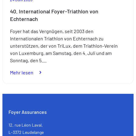
der
Exzellenz
40. International Foyer-Triathlon von
Echternach
Foyer hat das Vergnügen, seit 2003 den
Internationalen Triathlon von Echternach zu
unterstützen, der von TriLux, dem Triathlon-Verein
von Luxemburg, am Samstag, den 4. Juli und am
Sonntag, den 5.…
:
Mehr lesen
40.
International
Foyer-
Triathlon
von
Foyer Assurances
Echternach
12, rue Léon Laval,
L-3372 Leudelange