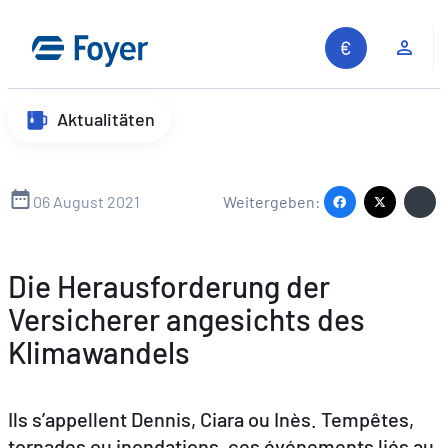
Zum
Inhalt
Kun
springen
Aktualitäten
06 August 2021
Weitergeben:
Die Herausforderung der
Versicherer angesichts des
Klimawandels
Ils s’appellent Dennis, Ciara ou Inès. Tempêtes,
tornades ou inondations, ces événements liés au
Auf unserer Website suchen