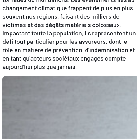
changement climatique frappent de plus en plus
souvent nos régions, faisant des milliers de
DE
EN
FR
victimes et des dégâts matériels colossaux.
Impactant toute la population, ils représentent un
défi tout particulier pour les assureurs, dont le
rôle en matière de prévention, d’indemnisation et
en tant qu’acteurs sociétaux engagés compte
aujourd’hui plus que jamais.