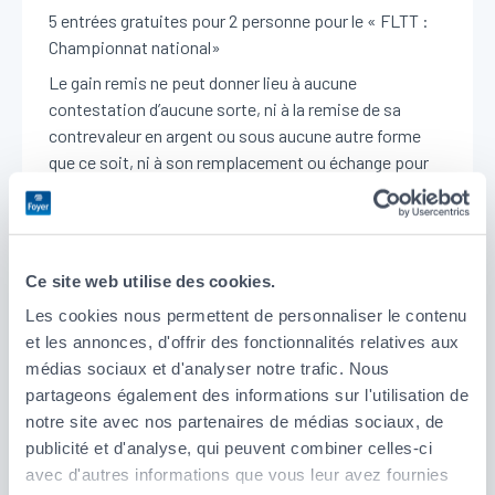
5 entrées gratuites pour 2 personne pour le « FLTT :
Championnat national»
Le gain remis ne peut donner lieu à aucune
contestation d’aucune sorte, ni à la remise de sa
contrevaleur en argent ou sous aucune autre forme
que ce soit, ni à son remplacement ou échange pour
quelque raison que ce soit.
ARTICLE 8 Promotion
Foyer Assurances S.A. se réserve la possibilité de
Ce site web utilise des cookies.
publier le nom et la photographie des gagnants à des
fins publicitaires ou de relations publiques, sans
Les cookies nous permettent de personnaliser le contenu
rémunération autre que celle du lot gagné. Tout
et les annonces, d'offrir des fonctionnalités relatives aux
gagnant qui s'oppose à l'utilisation de son nom et de
médias sociaux et d'analyser notre trafic. Nous
sa photo à des fins publicitaires ou de relations
partageons également des informations sur l'utilisation de
publiques, doit informer Foyer Assurances S.A. au
notre site avec nos partenaires de médias sociaux, de
moyen d'un simple courrier ou e-mail envoyé à celle-ci
publicité et d'analyse, qui peuvent combiner celles-ci
dans les 15 jours de la proclamation des résultats.
avec d'autres informations que vous leur avez fournies