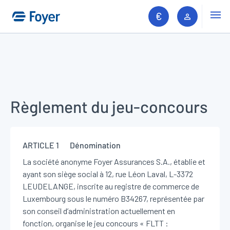
Men
Espace c
Aller à la recherche
Aller au contenu
Règlement du jeu-concours
ARTICLE 1 Dénomination
La société anonyme Foyer Assurances S.A., établie et
ayant son siège social à 12, rue Léon Laval, L-3372
LEUDELANGE, inscrite au registre de commerce de
Luxembourg sous le numéro B34267, représentée par
son conseil d’administration actuellement en
fonction, organise le jeu concours « FLTT :
Recherc