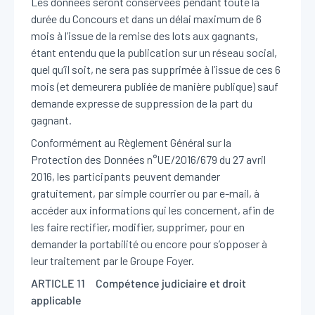
Les données seront conservées pendant toute la
en comprenant comment vous arrivez sur notre site.
durée du Concours et dans un délai maximum de 6
Proposer des offres et services personnalisés et en
mois à l’issue de la remise des lots aux gagnants,
suivre les performances. Partager des informations avec
étant entendu que la publication sur un réseau social,
les réseaux sociaux utilisés et vous permettre de
quel qu’il soit, ne sera pas supprimée à l’issue de ces 6
visualiser du contenu hébergé sur un site externe.
mois (et demeurera publiée de manière publique) sauf
demande expresse de suppression de la part du
gagnant.
Conformément au Règlement Général sur la
Protection des Données n°UE/2016/679 du 27 avril
2016, les participants peuvent demander
gratuitement, par simple courrier ou par e-mail, à
accéder aux informations qui les concernent, afin de
les faire rectifier, modifier, supprimer, pour en
demander la portabilité ou encore pour s’opposer à
leur traitement par le Groupe Foyer.
ARTICLE 11 Compétence judiciaire et droit
applicable