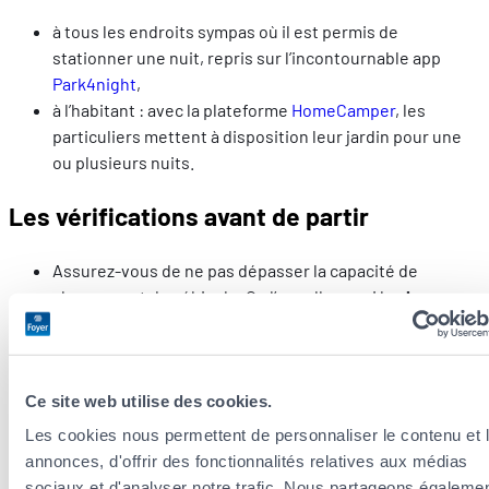
à tous les endroits sympas où il est permis de
stationner une nuit, repris sur l’incontournable app
P
a
rk4night
,
à l’habitant : avec la plateforme
HomeCamper
, les
particuliers mettent à disposition leur jardin pour une
ou plusieurs nuits.
Les vérifications avant de partir
Assurez-vous de ne pas dépasser la capacité de
chargement du véhicule. On l’appelle aussi la
charge
utile
, elle est renseignée sur le certificat
d’immatriculation et varie d’un camping-car à l’autre.
Elle représente le plafond pour comptabiliser les
passagers, les bagages et les équipements optionnels
Ce site web utilise des cookies.
du camping-car (marquise, toit ouvrant,
porte-vélo
…).
Les cookies nous permettent de personnaliser le contenu et 
En plus des habituelles vérifications (huile, liquide de
annonces, d'offrir des fonctionnalités relatives aux médias
frein, liquide de refroidissement), soyez
sociaux et d'analyser notre trafic. Nous partageons égaleme