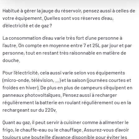
Améliorer votre expérience utilisateur, en personnalisant
vos fonctionnalités et en se souvenant de vos choix.
Habitué à gérer la jauge du réservoir, pensez aussi à celles de
Mesurer l'audience en suivant le nombre de visiteurs et e
votre équipement. Quelles sont vos réserves d’eau,
comprenant comment vous arrivez sur notre site.
d’électricité et de gaz ?
Proposer des offres et services personnalisés et en suivr
La consommation d’eau varie très fort d’une personne à
les performances. Partager des informations avec les résea
l’autre. On compte en moyenne entre 7 et 25L par jour et par
sociaux utilisés et vous permettre de visualiser du contenu
personne, tout en restant très raisonnable en matière de
hébergé sur un site externe.
douche.
Pour l’électricité, cela aussi varie selon vos équipements
(micro-onde, télévision, …) et la saison (journées courtes et
froides en hiver). De plus en plus de campeurs s’équipent en
panneaux photovoltaïques. Pensez aussi à recharger
régulièrement la batterie
en roulant régulièrement ou en la
rechargeant sur du 220v.
Quant au gaz, il peut servir à cuisiner comme à alimenter le
frigo, le chauffe-eau ou le chauffage. Assurez-vous d’avoir
toujours une bouteille d’avance disponible pour éviter les