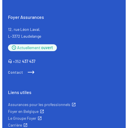
de
réemploi
:
Foyer Assurances
quand
l’écologie
12, rue Léon Laval,
rencontre
L-3372 Leudelange
la
Actuellement
ouvert
qualité
+352
437 437
Contact
Liens utiles
Assurances pour les professionnels
Foyer en Belgique
Le Groupe Foyer
Carrière