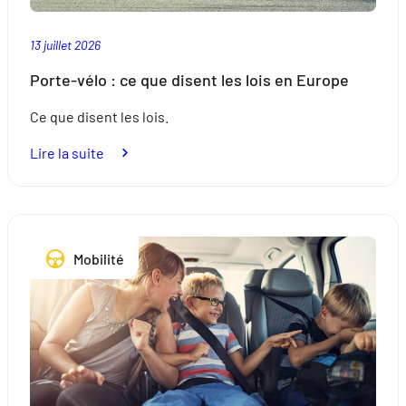
13 juillet 2026
Porte-vélo : ce que disent les lois en Europe
Ce que disent les lois.
:
Lire la suite
Porte-
vélo
:
ce
Mobilité
que
disent
les
lois
en
Europe