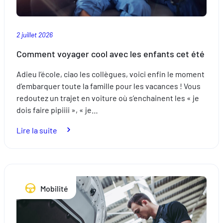
2 juillet 2026
Comment voyager cool avec les enfants cet été
Adieu l’école, ciao les collègues, voici enfin le moment
d’embarquer toute la famille pour les vacances ! Vous
redoutez un trajet en voiture où s’enchainent les « je
dois faire pipiiii », « je…
:
Lire la suite
Comment
voyager
cool
avec
Mobilité
les
enfants
cet