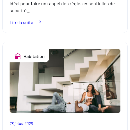
idéal pour faire un rappel des règles essentielles de
sécurité…
:
Lire la suite
Vacances
au
bord
de
Habitation
la
piscine
:
sécurisez
la
baignade.
28 juillet 2026