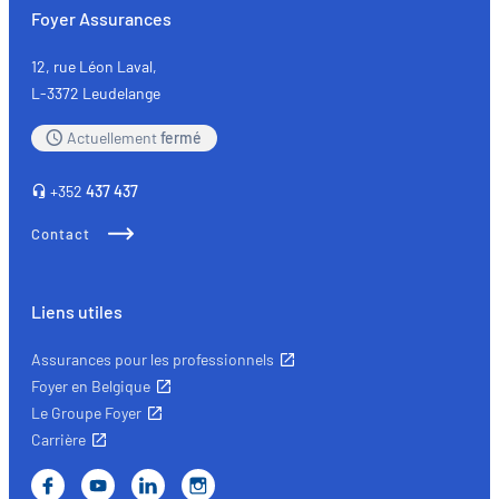
voyages
Foyer Assurances
en
toute
12, rue Léon Laval,
sérénité
L-3372 Leudelange
avec
Actuellement
fermé
une
assurance
+352
437 437
adaptée
Contact
Liens utiles
Assurances pour les professionnels
Foyer en Belgique
Le Groupe Foyer
Carrière