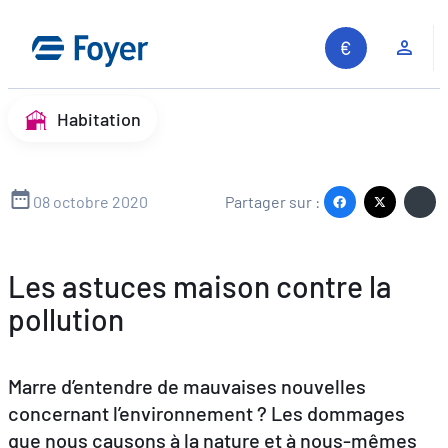
Aller
au
Espa
contenu
Habitation
08 octobre 2020
Partager sur :
Les astuces maison contre la
pollution
Marre d’entendre de mauvaises nouvelles
concernant l’environnement ? Les dommages
que nous causons à la nature et à nous-mêmes
Recherche sur le site