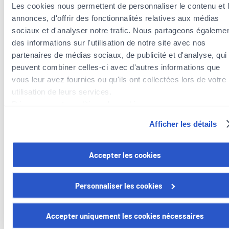
du plastique solide.
Les cookies nous permettent de personnaliser le contenu et 
Réaliser un compost dans lequel vous jetterez les
annonces, d'offrir des fonctionnalités relatives aux médias
pelures, les restes de repas et quelques autres déchets
sociaux et d'analyser notre trafic. Nous partageons égaleme
organiques. D’une pierre deux coups, vous éviterez plus
des informations sur l'utilisation de notre site avec nos
tard l’achat d’engrais ou de fertilisant pour vos plantes.
partenaires de médias sociaux, de publicité et d'analyse, qui
Acheter moins de produits jetables ou à usage unique.
peuvent combiner celles-ci avec d'autres informations que
De toute façon, ces produits ne sont jamais bons non
vous leur avez fournies ou qu'ils ont collectées lors de votre
plus pour le portefeuille.
utilisation de leurs services.
Imprimer systématiquement en recto/verso. Le papier
Découvrez notre politique de cookies :
est un déchet lourd et massif. En un petit réglage
https://www.foyer.lu/fr/info/information-relative-aux-
d’imprimante, vous le réduisez de 50 %.
Afficher les détails
cookies/
Utiliser des piles rechargeables plutôt que des piles
jetables. De grands progrès ont été faits et les derniers
Vous avez la possibilité de retirer votre consentement à tout
Accepter les cookies
modèles de piles NiMH et Lithium ont une meilleure
moment en cliquant sur le lien "gestion des cookies" en bas 
capacité et se déchargent moins vite.
page.
Etc.
Personnaliser les cookies
Certains de ces cookies sont strictement nécessaires au bo
fonctionnement du site. Notez que si vous désactivez des
Accepter uniquement les cookies nécessaires
cookies utilisés ici, il se peut que certaines fonctionnalités o