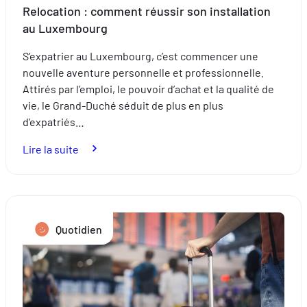
Relocation : comment réussir son installation
au Luxembourg
S’expatrier au Luxembourg, c’est commencer une
nouvelle aventure personnelle et professionnelle.
Attirés par l’emploi, le pouvoir d’achat et la qualité de
vie, le Grand-Duché séduit de plus en plus
d’expatriés…
:
Lire la suite
Relocation
:
comment
réussir
Quotidien
son
installation
au
Luxembourg