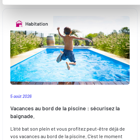
parties de ce site Web ne soient plus normalement
accessibles. D'autres sont utilisés pour :
Améliorer votre expérience utilisateur, en personnalisant
Habitation
vos fonctionnalités et en se souvenant de vos choix.
Mesurer l'audience en suivant le nombre de visiteurs et e
comprenant comment vous arrivez sur notre site.
Proposer des offres et services personnalisés et en suivr
les performances. Partager des informations avec les résea
sociaux utilisés et vous permettre de visualiser du contenu
hébergé sur un site externe.
5 août 2026
Vacances au bord de la piscine : sécurisez la
baignade.
L’été bat son plein et vous profitez peut-être déjà de
vos vacances au bord de la piscine. C’est le moment