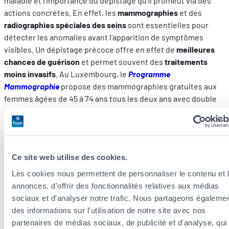
maladie et l’importance du dépistage qu’il promeut via des
actions concrètes. En effet, les
mammographies
et des
radiographies
spéciales des seins
sont essentielles pour
détecter les anomalies avant l’apparition de symptômes
visibles. Un dépistage précoce offre en effet de
meilleures
chances de guérison
et permet souvent des
traitements
moins invasifs
. Au Luxembourg, le
Programme
Mammographie
propose des mammographies gratuites aux
femmes âgées de 45 à 74 ans tous les deux ans avec double
lecture des résultats. L’objectif est de garantir que toutes les
femmes de cette tranche d’âge aient accès au dépistage
régulier et efficace.
Le gouvernement reconnaît également l’importance du
Ce site web utilise des cookies.
soutien psychologique pour les femmes confrontées au
Les cookies nous permettent de personnaliser le contenu et 
cancer du sein et propose des
ressources psychologiques
annonces, d'offrir des fonctionnalités relatives aux médias
gratuites
. De plus, des acteurs tels que la
Fondation Cancer
sociaux et d'analyser notre trafic. Nous partageons égaleme
ou
Europa Donna Luxembourg
accompagnent les patients et
des informations sur l'utilisation de notre site avec nos
leur famille, entre autres en organisant des
groupes de
partenaires de médias sociaux, de publicité et d'analyse, qui