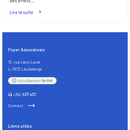
des effets…
:
Lire la suite
Comment
choisir
vos
lunettes
de
Foyer Assurances
soleil ?
12, rue Léon Laval,
L-3372 Leudelange
Actuellement
fermé
+352
437 437
Contact
Liens utiles