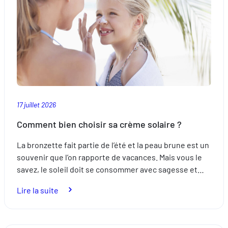
sommeil ?
17 juillet 2026
Comment bien choisir sa crème solaire ?
La bronzette fait partie de l’été et la peau brune est un
souvenir que l’on rapporte de vacances. Mais vous le
savez, le soleil doit se consommer avec sagesse et…
:
Lire la suite
Comment
bien
choisir