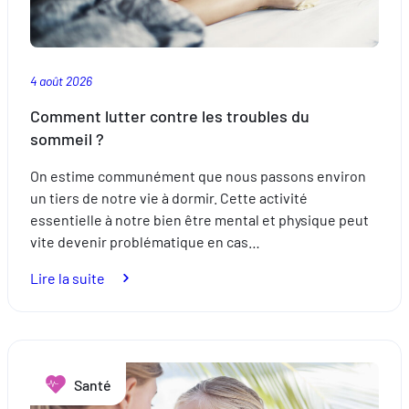
4 août 2026
Comment lutter contre les troubles du
sommeil ?
On estime communément que nous passons environ
un tiers de notre vie à dormir. Cette activité
essentielle à notre bien être mental et physique peut
vite devenir problématique en cas…
:
Lire la suite
Comment
lutter
contre
les
Santé
troubles
du