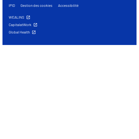
IPID
Gestion des cookies
Accessibilité
WEALINS
CapitalatWork
Global Health