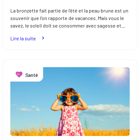
La bronzette fait partie de l’été et la peau brune est un
souvenir que l’on rapporte de vacances. Mais vous le
savez, le soleil doit se consommer avec sagesse et…
:
Lire la suite
Comment
bien
choisir
sa
Santé
crème
solaire
?