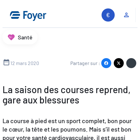
Aller
au
Espa
contenu
Santé
12 mars 2020
Partager sur :
La saison des courses reprend,
gare aux blessures
La course à pied est un sport complet, bon pour
le cœur, la tête et les poumons. Mais s’il est bon
pour votre santé cardiovasculaire, il est aussi
Recherche sur le site