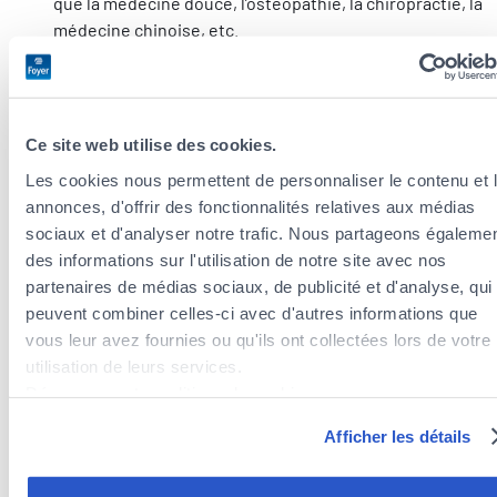
que la médecine douce, l’ostéopathie, la chiropractie, la
médecine chinoise, etc.
L’assistance
: utile si vous deviez être rapatrié après
une chute lors d’un trail à l’étranger.
Si vous pratiquez d’autres sports que la course à pied, et que
Ce site web utilise des cookies.
vous voulez protéger votre matériel, il existe également :
Les cookies nous permettent de personnaliser le contenu et 
L’assurance
tous risques
: cette assurance protège
annonces, d'offrir des fonctionnalités relatives aux médias
l’équipement sportif de certains sports, parmi lesquels
sociaux et d'analyser notre trafic. Nous partageons égaleme
le cyclisme, le golf, les sports de raquette, la plongée,
des informations sur l'utilisation de notre site avec nos
l’équitation, le patinage, la chasse, la pêche ou la glisse
partenaires de médias sociaux, de publicité et d'analyse, qui
(cette garantie peut être incluse dans votre contrat
peuvent combiner celles-ci avec d'autres informations que
habitation).
vous leur avez fournies ou qu'ils ont collectées lors de votre
utilisation de leurs services.
Ceci étant dit, il est grand temps d’enfiler vos baskets !
Découvrez notre politique de cookies :
https://www.foyer.lu/fr/info/information-relative-aux-
Afficher les détails
cookies/