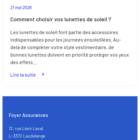
21 mai 2026
Comment choisir vos lunettes de soleil ?
Les lunettes de soleil font partie des accessoires
indispensables pour les journées ensoleillées. Au-
delà de compléter votre style vestimentaire, de
bonnes lunettes doivent en priorité protéger vos yeux
des effets…
:
Lire la suite
Comment
choisir
vos
lunettes
de
Foyer Assurances
soleil ?
12, rue Léon Laval,
L-3372 Leudelange