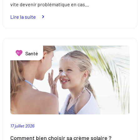
vite devenir problématique en cas…
:
Lire la suite
Comment
lutter
contre
les
Santé
troubles
du
sommeil ?
17 juillet 2026
Comment bien choisir sa crème solaire ?