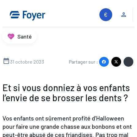
Aller
au
Espa
contenu
Santé
31 octobre 2023
Partager sur :
Et si vous donniez à vos enfants
l’envie de se brosser les dents ?
Vos enfants ont sûrement profité d’Halloween
pour faire une grande chasse aux bonbons et ont
peut-être abusé de ces friandises. Pas trop mal
Recherche sur le site