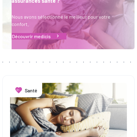
assurances santé ?
comprenant comment vous arrivez sur notre site.
Proposer des offres et services personnalisés et en suivr
Nous avons sélectionné le meilleur pour votre
les performances. Partager des informations avec les résea
confort.
sociaux utilisés et vous permettre de visualiser du contenu
hébergé sur un site externe.
Découvrir medicis
Santé