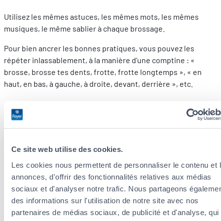
Utilisez les mêmes astuces, les mêmes mots, les mêmes
musiques, le même sablier à chaque brossage.
Pour bien ancrer les bonnes pratiques, vous pouvez les
répéter inlassablement, à la manière d’une comptine : «
brosse, brosse tes dents, frotte, frotte longtemps », « en
haut, en bas, à gauche, à droite, devant, derrière », etc.
Montrez l’exemple
Respectez, vous aussi, les deux brossages quotidiens,
pendant 2 minutes, si possible en la présence de votre
Ce site web utilise des cookies.
enfant. Ou même mieux, en même temps que lui.
Les cookies nous permettent de personnaliser le contenu et 
Et hop, le brossage devient un moment de partage.
annonces, d'offrir des fonctionnalités relatives aux médias
sociaux et d'analyser notre trafic. Nous partageons égaleme
Autonomisation du geste
des informations sur l'utilisation de notre site avec nos
partenaires de médias sociaux, de publicité et d'analyse, qui