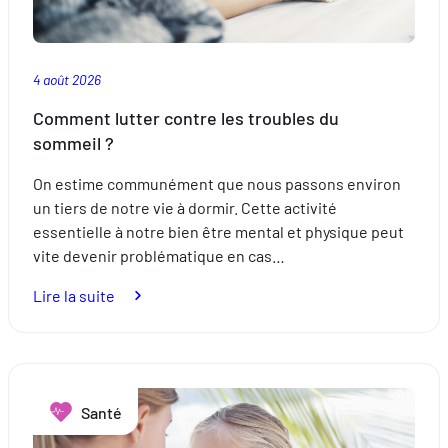
4 août 2026
Comment lutter contre les troubles du
sommeil ?
On estime communément que nous passons environ
un tiers de notre vie à dormir. Cette activité
essentielle à notre bien être mental et physique peut
vite devenir problématique en cas…
:
Lire la suite
Comment
lutter
contre
les
Santé
troubles
du