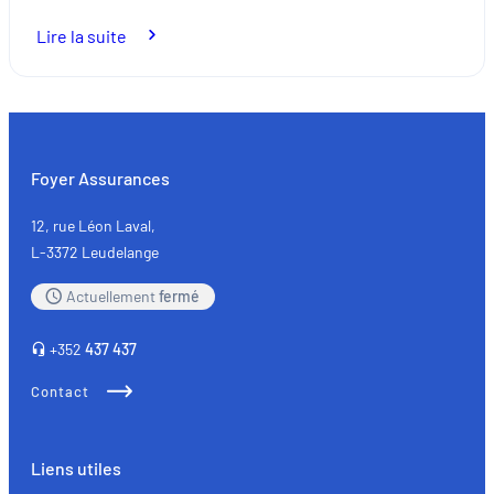
:
Lire la suite
Comment
choisir
vos
lunettes
de
Foyer Assurances
soleil ?
12, rue Léon Laval,
L-3372 Leudelange
Actuellement
fermé
+352
437 437
Contact
Liens utiles