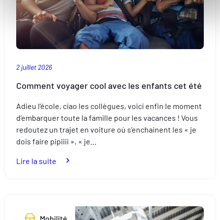
en
accessibles. D'autres sont utilisés pour :
Europe
Améliorer votre expérience utilisateur, en personnalisant
vos fonctionnalités et en se souvenant de vos choix.
Mesurer l'audience en suivant le nombre de visiteurs et e
comprenant comment vous arrivez sur notre site.
2 juillet 2026
Proposer des offres et services personnalisés et en suivr
les performances. Partager des informations avec les résea
Comment voyager cool avec les enfants cet été
sociaux utilisés et vous permettre de visualiser du contenu
Adieu l’école, ciao les collègues, voici enfin le moment
hébergé sur un site externe.
d’embarquer toute la famille pour les vacances ! Vous
redoutez un trajet en voiture où s’enchainent les « je
dois faire pipiiii », « je…
:
Lire la suite
Comment
voyager
cool
avec
Mobilité
les