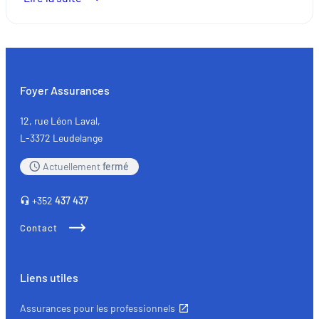
Pièces
auto
de
réemploi
:
Foyer Assurances
quand
l’écologie
12, rue Léon Laval,
rencontre
L-3372 Leudelange
la
Actuellement
fermé
qualité
+352
437 437
Contact
Liens utiles
Assurances pour les professionnels