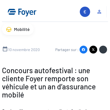
Aller
au
Espa
contenu
Mobilité
10 novembre 2020
Partager sur :
Concours autofestival : une
cliente Foyer remporte son
véhicule et un an d’assurance
mobilé
Recherche sur le site