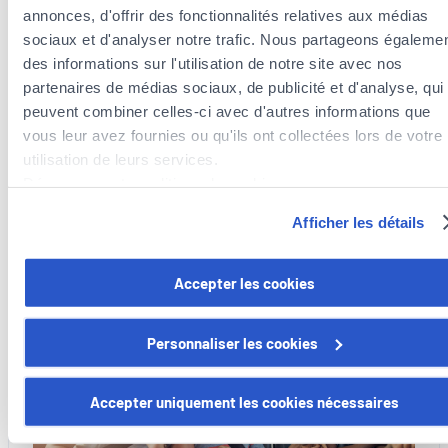
annonces, d'offrir des fonctionnalités relatives aux médias
sociaux et d'analyser notre trafic. Nous partageons égaleme
des informations sur l'utilisation de notre site avec nos
partenaires de médias sociaux, de publicité et d'analyse, qui
peuvent combiner celles-ci avec d'autres informations que
13 juillet 2026
vous leur avez fournies ou qu'ils ont collectées lors de votre
Porte-vélo : ce que disent les lois en Europe
utilisation de leurs services.
Découvrez notre politique de cookies :
Ce que disent les lois.
https://www.foyer.lu/fr/info/information-relative-aux-
Afficher les détails
cookies/
:
Lire la suite
Porte-
Vous avez la possibilité de retirer votre consentement à tout
vélo
Accepter les cookies
moment en cliquant sur le lien "gestion des cookies" en bas 
:
page.
ce
Personnaliser les cookies
Mobilité
que
Certains de ces cookies sont strictement nécessaires au bo
disent
fonctionnement du site. Notez que si vous désactivez des
les
Accepter uniquement les cookies nécessaires
cookies utilisés ici, il se peut que certaines fonctionnalités o
lois
parties de ce site Web ne soient plus normalement