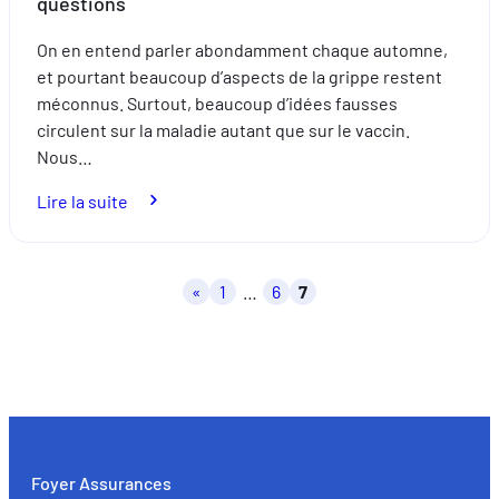
questions
On en entend parler abondamment chaque automne,
et pourtant beaucoup d’aspects de la grippe restent
méconnus. Surtout, beaucoup d’idées fausses
circulent sur la maladie autant que sur le vaccin.
Nous…
:
Lire la suite
Ce
que
vous
Pagination
«
1
…
6
7
devriez
des
savoir
publications
sur
la
grippe
en
5
Foyer Assurances
questions