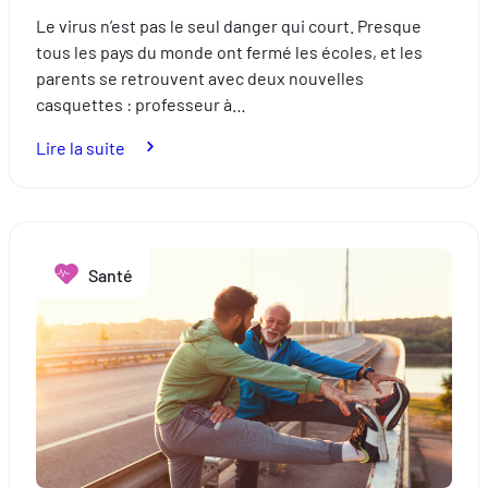
Le virus n’est pas le seul danger qui court. Presque
tous les pays du monde ont fermé les écoles, et les
parents se retrouvent avec deux nouvelles
casquettes : professeur à…
:
Lire la suite
Vivre
le
confinement
avec
Santé
ses
enfants
en
toute
sécurité