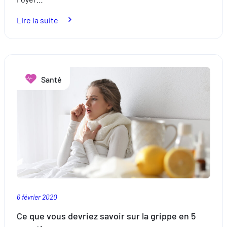
:
Lire la suite
Ce
que
vous
croyez
Santé
savoir
sur
la
grippe :
5
fausses
idées
6 février 2020
Ce que vous devriez savoir sur la grippe en 5