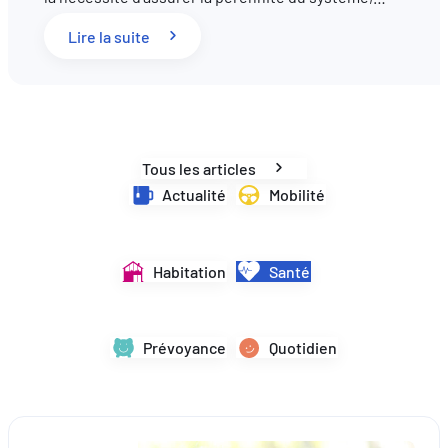
: Réforme des retraites au Luxembourg : 
Lire la suite
FR
DE
EN
Tous les articles
Actualité
Mobilité
Habitation
Santé
Prévoyance
Quotidien