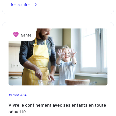
:
Lire la suite
Le
nez
qui
coule :
Santé
simple
allergie
de
saison ou
Covid-
19 ?
Reconnaissez
les
symptômes
16 avril 2020
Vivre le confinement avec ses enfants en toute
sécurité