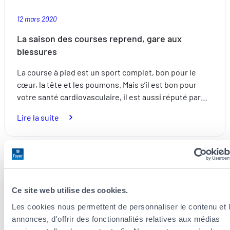
12 mars 2020
La saison des courses reprend, gare aux
blessures
La course à pied est un sport complet, bon pour le
cœur, la tête et les poumons. Mais s’il est bon pour
votre santé cardiovasculaire, il est aussi réputé par…
:
Lire la suite
La
saison
des
courses
Santé
reprend,
Ce site web utilise des cookies.
gare
aux
Les cookies nous permettent de personnaliser le contenu et 
blessures
annonces, d'offrir des fonctionnalités relatives aux médias