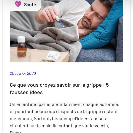
Améliorer votre expérience utilisateur, en personnalisant
Santé
couvertures
vos fonctionnalités et en se souvenant de vos choix.
medicis
Mesurer l'audience en suivant le nombre de visiteurs et e
en
comprenant comment vous arrivez sur notre site.
cas
Proposer des offres et services personnalisés et en suivr
d’infection
les performances. Partager des informations avec les résea
?
sociaux utilisés et vous permettre de visualiser du contenu
hébergé sur un site externe.
20 février 2020
Ce que vous croyez savoir sur la grippe : 5
fausses idées
On en entend parler abondamment chaque automne,
et pourtant beaucoup d’aspects de la grippe restent
méconnus. Surtout, beaucoup d’idées fausses
circulent sur la maladie autant que sur le vaccin.
Foyer…