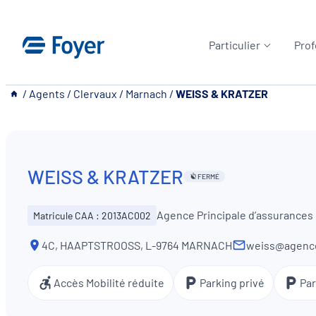
Aller
au
Particulier
Prof
contenu
__
/
Agents
/
Clervaux
/
Marnach
/
WEISS & KRATZER
WEISS & KRATZER
FERMÉ
Agence Principale d’assurances
Matricule CAA : 2013AC002
4C, HAAPTSTROOSS, L-9764 MARNACH
weiss@agence
Accès Mobilité réduite
Parking privé
Par