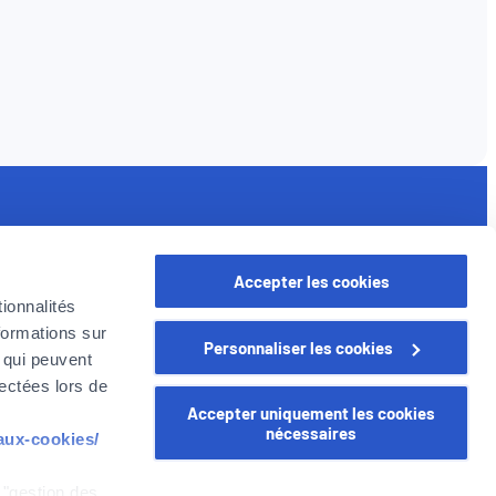
iens utiles
ssurances pour les professionnels
Accepter les cookies
oyer en Belgique
ionnalités
e Groupe Foyer
formations sur
Personnaliser les cookies
arrière
, qui peuvent
lectées lors de
Accepter uniquement les cookies
nécessaires
-aux-cookies/
 "gestion des