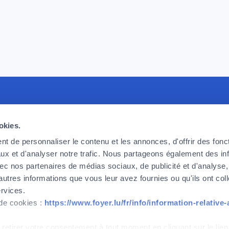
crute
Foyer Assurances
L
okies.
erchons des collaborateurs
12, rue Léon Laval,
A
erformants et enthousiastes,
L-3372 Leudelange
F
t de personnaliser le contenu et les annonces, d'offrir des fonct
ever nos défis d’aujourd’hui et de
L
ux et d'analyser notre trafic. Nous partageons également des in
Actuellement
fermé
 vous souhaitez faire partie de
C
 avec nos partenaires de médias sociaux, de publicité et d'analyse
alors n’attendez plus.
autres informations que vous leur avez fournies ou qu'ils ont col
+352
437 437
ervices.
 de cookies :
https://www.foyer.lu/fr/info/information-relative
dès à présent
Contact
 retirer votre consentement à tout moment en cliquant sur le lien