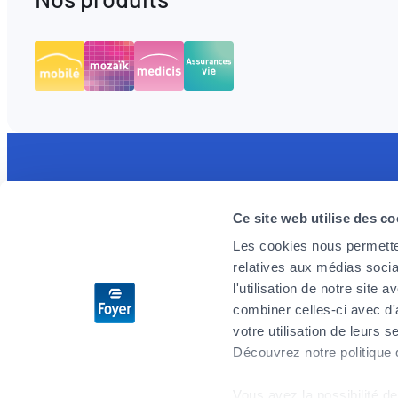
Découvrez l'application MyFoyer app
Foyer re
Ce site web utilise des co
Simple et intuitive elle facilitera vos
Nous rech
démarches pour vos remboursements santé.
engagés, p
Les cookies nous permetten
prêts à rel
relatives aux médias socia
Vous suivrez vos sinistres en temps réel et
demain. Si
l'utilisation de notre site
serez rassuré par le rappel d’urgence 24h/24
l’aventure 
combiner celles-ci avec d'
– 7j/7.
votre utilisation de leurs s
Découvrez notre politique
Postulez 
Vous avez la possibilité de