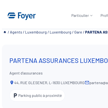
Aller
au
Particulier
Prof
contenu
__
/
Agents
/
Luxembourg
/
Luxembourg
/
Gare
/
PARTENA AS
PARTENA ASSURANCES LUXEMBOU
Agent d’assurances
44, RUE GLESENER, L-1630 LUXEMBOURG
partena@a
Parking public à proximité