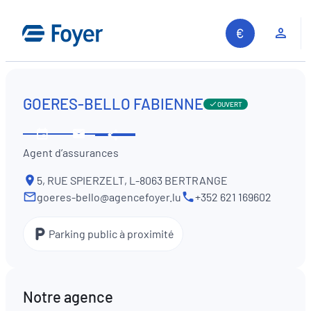
Aller
au
Espa
contenu
GOERES-BELLO FABIENNE
OUVERT
Partager
Voir
Contactez-
Agent d’assurances
les
nous
horaires
5, RUE SPIERZELT, L-8063 BERTRANGE
goeres-bello@agencefoyer.lu
+352 621 169602
Parking public à proximité
Notre agence
Recherche sur le site