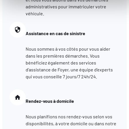
accessibles. D'autres sont utilisés pour :
administratives pour immatriculer votre
Améliorer votre expérience utilisateur, en personnalisant
véhicule.
vos fonctionnalités et en se souvenant de vos choix.
Mesurer l'audience en suivant le nombre de visiteurs et e
comprenant comment vous arrivez sur notre site.
Assistance en cas de sinistre
Proposer des offres et services personnalisés et en suivr
les performances. Partager des informations avec les résea
Nous sommes à vos côtés pour vous aider
sociaux utilisés et vous permettre de visualiser du contenu
dans les premières démarches. Vous
hébergé sur un site externe.
bénéficiez également des services
d’assistance de Foyer, une équipe d’experts
qui vous conseille 7 jours/7 24h/24.
Rendez-vous à domicile
Nous planifions nos rendez-vous selon vos
disponibilités, à votre domicile ou dans notre