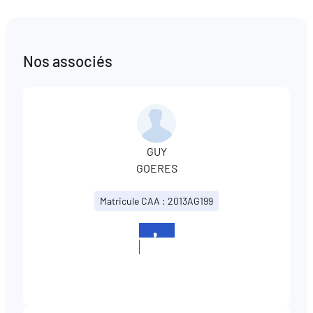
Nos associés
GUY
GOERES
Matricule CAA : 2013AG199
+352
621
169602