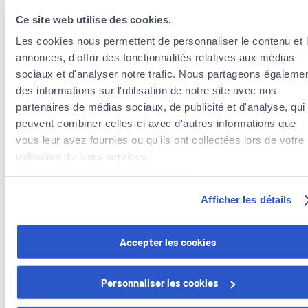
Toutes les langues
Ce site web utilise des cookies.
Les cookies nous permettent de personnaliser le contenu et 
annonces, d'offrir des fonctionnalités relatives aux médias
sociaux et d'analyser notre trafic. Nous partageons égaleme
des informations sur l'utilisation de notre site avec nos
partenaires de médias sociaux, de publicité et d'analyse, qui
peuvent combiner celles-ci avec d'autres informations que
vous leur avez fournies ou qu'ils ont collectées lors de votre
utilisation de leurs services.
Agents d’assurances à proximité de la
Découvrez notre politique de cookies :
commune de Bertrange
https://www.foyer.lu/fr/info/information-relative-aux-
Afficher les détails
Agents d’assurances dans la commune de Strassen
cookies/
Agents d’assurances dans la commune de Mamer
Agents d’assurances dans la commune de Dippach
Vous avez la possibilité de retirer votre consentement à tout
Accepter les cookies
moment en cliquant sur le lien "gestion des cookies" en bas 
page.
Personnaliser les cookies
Certains de ces cookies sont strictement nécessaires au bo