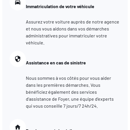
les performances. Partager des informations avec les résea
Immatriculation de votre véhicule
sociaux utilisés et vous permettre de visualiser du contenu
hébergé sur un site externe.
Assurez votre voiture auprès de notre agence
et nous vous aidons dans vos démarches
administratives pour immatriculer votre
véhicule.
Assistance en cas de sinistre
Nous sommes à vos côtés pour vous aider
dans les premières démarches. Vous
bénéficiez également des services
d’assistance de Foyer, une équipe d’experts
qui vous conseille 7 jours/7 24h/24.