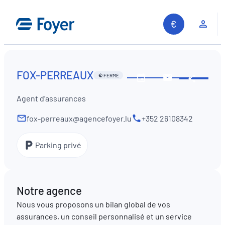
Aller
au
Espa
contenu
FOX-PERREAUX
FERMÉ
Partag
Voir
Contactez-
les
nous
Agent d’assurances
horaires
fox-perreaux@agencefoyer.lu
+352 26108342
Parking privé
Notre agence
Nous vous proposons un bilan global de vos
assurances, un conseil personnalisé et un service
Recherche sur le site