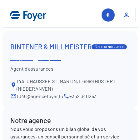
Aller
au
Espa
contenu
BINTENER & MILLMEISTER
SUR RENDEZ-VOUS
Partager
Voir
Contactez-
Agent d’assurances
les
nous
horaires
14A, CHAUSSEE ST. MARTIN, L-6989 HOSTERT
(NIEDERANVEN)
1046@agencefoyer.lu
+352 340253
Notre agence
Nous vous proposons un bilan global de vos
assurances, un conseil personnalisé et un service
Recherche sur le site