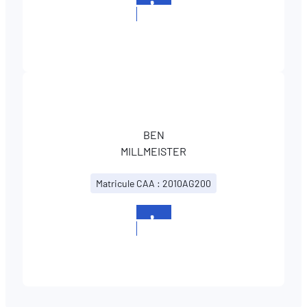
+352
340253
BEN
MILLMEISTER
Matricule CAA : 2010AG200
+352
340253