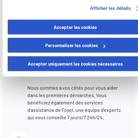
https://www.foyer.lu/fr/info/information-relative-aux-
Afficher les détails
cookies/
Immatriculation de votre véhicule
Vous avez la possibilité de retirer votre consentement à tout
Accepter les cookies
Assurez votre voiture auprès de notre agence
moment en cliquant sur le lien "gestion des cookies" en bas 
et nous vous aidons dans vos démarches
page.
administratives pour immatriculer votre
Personnaliser les cookies
véhicule.
Certains de ces cookies sont strictement nécessaires au bo
fonctionnement du site. Notez que si vous désactivez des
Accepter uniquement les cookies nécessaires
cookies utilisés ici, il se peut que certaines fonctionnalités o
Assistance en cas de sinistre
parties de ce site Web ne soient plus normalement
accessibles. D'autres sont utilisés pour :
Nous sommes à vos côtés pour vous aider
Améliorer votre expérience utilisateur, en personnalisant
dans les premières démarches. Vous
vos fonctionnalités et en se souvenant de vos choix.
bénéficiez également des services
Mesurer l'audience en suivant le nombre de visiteurs et e
d’assistance de Foyer, une équipe d’experts
comprenant comment vous arrivez sur notre site.
qui vous conseille 7 jours/7 24h/24.
Proposer des offres et services personnalisés et en suivr
les performances. Partager des informations avec les résea
sociaux utilisés et vous permettre de visualiser du contenu