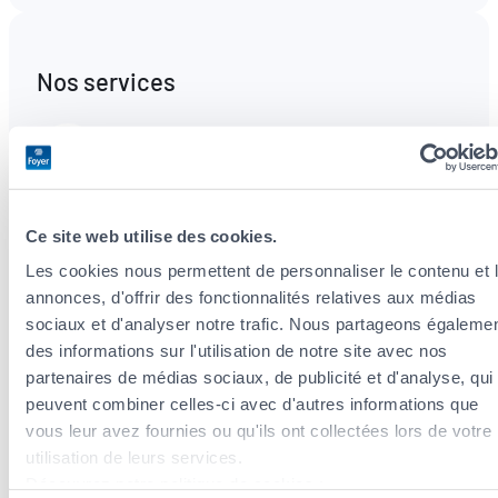
Nos services
Optimisation Fiscale
Nous analysons votre situation et vous
Ce site web utilise des cookies.
conseillons sur les déductions fiscales dans le
Les cookies nous permettent de personnaliser le contenu et 
cadre de vos primes d’assurances.
annonces, d'offrir des fonctionnalités relatives aux médias
sociaux et d'analyser notre trafic. Nous partageons égaleme
des informations sur l'utilisation de notre site avec nos
Assurance Prévoyance Patrimoine
partenaires de médias sociaux, de publicité et d'analyse, qui
peuvent combiner celles-ci avec d'autres informations que
Des solutions complètes et flexibles adaptées
vous leur avez fournies ou qu'ils ont collectées lors de votre
à votre cycle de vie
utilisation de leurs services.
Découvrez notre politique de cookies :