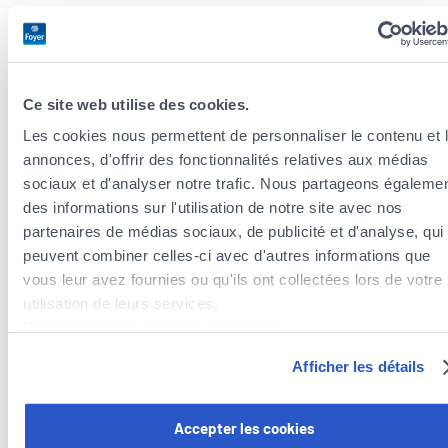
Code postal*
Numéro de téléphone*
Ce site web utilise des cookies.
Les cookies nous permettent de personnaliser le contenu et 
Préfixe
annonces, d'offrir des fonctionnalités relatives aux médias
sociaux et d'analyser notre trafic. Nous partageons égaleme
J’habite au Luxembourg depuis moins d’un an ou je vais bientôt y
des informations sur l'utilisation de notre site avec nos
emménager.
partenaires de médias sociaux, de publicité et d'analyse, qui
Commentaire
peuvent combiner celles-ci avec d'autres informations que
vous leur avez fournies ou qu'ils ont collectées lors de votre
utilisation de leurs services.
Découvrez notre politique de cookies :
En sollicitant nos services, vous êtes informés que
Foyer Group (Foyer
https://www.foyer.lu/fr/info/information-relative-aux-
Afficher les détails
Assurances, Foyer Vie, Raiffeisen Vie, Foyer Distribution, Nexfin)
est
cookies/
autorisé à vous contacter à des fins pré-contractuelles.
Vous avez la possibilité de retirer votre consentement à tout
Accepter les cookies
Prendre contact
moment en cliquant sur le lien "gestion des cookies" en bas 