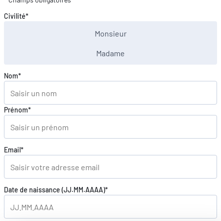
Civilité*
FR
DE
EN
Monsieur
Madame
Nom*
Prénom*
Email*
Date de naissance (JJ.MM.AAAA)*