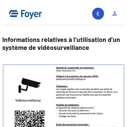
Aller
au
Espa
contenu
Informations relatives à l’utilisation d’un
système de vidéosurveillance
Recherche sur le site