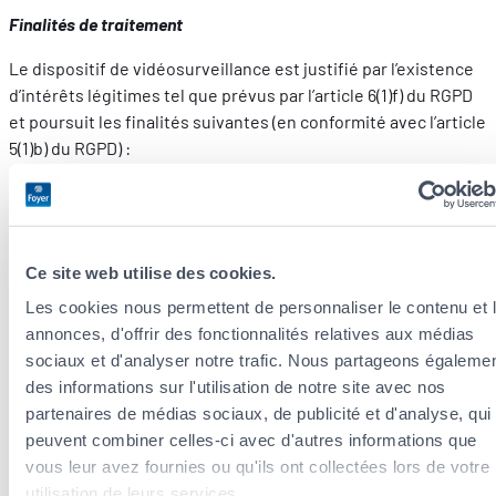
Finalités de traitement
Le dispositif de vidéosurveillance est justifié par l’existence
d’intérêts légitimes tel que prévus par l’article 6(1)f) du RGPD
et poursuit les finalités suivantes (en conformité avec l’article
5(1)b) du RGPD) :
Sécuriser les accès au bâtiment ;
Assurer la sécurité du personnel et des clients;
Protéger les biens.
Ce site web utilise des cookies.
Droit d’accès, d’effacement, de rectification, d’opposition, de
Les cookies nous permettent de personnaliser le contenu et 
limitation et de portabilité
annonces, d'offrir des fonctionnalités relatives aux médias
En vertu de l’article 13 RGPD, et en tant que personne
sociaux et d'analyser notre trafic. Nous partageons égaleme
concernée, vous disposez du droit d’accès à vos données
des informations sur l'utilisation de notre site avec nos
ainsi que les informations relatives à la finalité du traitement
partenaires de médias sociaux, de publicité et d'analyse, qui
pour laquelle vos données sont collectées, les catégories de
peuvent combiner celles-ci avec d'autres informations que
données concernées, les destinataires de vos données ainsi
vous leur avez fournies ou qu'ils ont collectées lors de votre
que leur durée de conservation.
utilisation de leurs services.