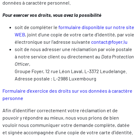
les performances. Partager des informations avec les résea
données à caractère personnel.
sociaux utilisés et vous permettre de visualiser du contenu
Pour exercer vos droits, vous avez la possibilité
hébergé sur un site externe.
soit de compléter le
formulaire disponible sur notre site
WEB
, joint d’une copie de votre carte d’identité, par voie
électronique sur l’adresse suivante
contact@foyer.lu
soit de nous adresser une réclamation par voie postale
à notre service client ou directement au
Data Protection
Officer
,
Groupe Foyer, 12 rue Léon Laval, L-3372 Leudelange.
Adresse postale : L-2986 Luxembourg
Formulaire d’exercice des droits sur vos données à caractère
personne
Afin d’identifier correctement votre réclamation et de
pouvoir y répondre au mieux, nous vous prions de bien
vouloir nous communiquer votre demande complète, datée
et signée accompagnée d’une copie de votre carte d’identité.