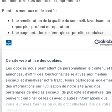
leur bien-être. Ces bénéfices comprennent :
Bienfaits mentaux et de santé :
Une amélioration de la qualité du sommeil, favorisant un
repos plus profond et réparateur.
Une augmentation de l’énergie corporelle, conduisant
souvent à une meilleure concentration et à une
mémoire plus vive. Ce qui se
traduit par une plus grande productivité et une
meilleure clarté d’esprit, que ce soit dans la vie
Ce site web utilise des cookies.
quotidienne, les études ou le milieu professionnel.
Les cookies nous permettent de personnaliser le contenu et 
La réduction de l’inflammation causée par l’alcool
annonces, d'offrir des fonctionnalités relatives aux médias
favorise une peau mieux hydratée.
sociaux et d'analyser notre trafic. Nous partageons égaleme
Il a également été constaté que l’abstinence d’alcool
des informations sur l'utilisation de notre site avec nos
peut contribuer à la perte de poids ou au maintien d’un
partenaires de médias sociaux, de publicité et d'analyse, qui
poids jugé plus sain.
peuvent combiner celles-ci avec d'autres informations que
De plus, l’abstention d’alcool renforce le système
vous leur avez fournies ou qu'ils ont collectées lors de votre
immunitaire, le rendant plus résistant qu’auparavant.
utilisation de leurs services.