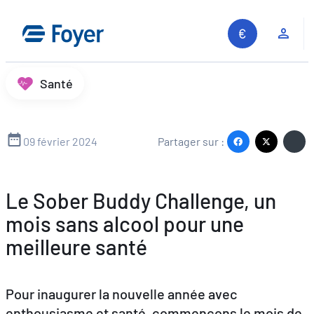
Aller
au
Espa
contenu
Santé
09 février 2024
Partager sur :
Le Sober Buddy Challenge, un
mois sans alcool pour une
meilleure santé
Pour inaugurer la nouvelle année avec
enthousiasme et santé, commençons le mois de
Recherche sur le site