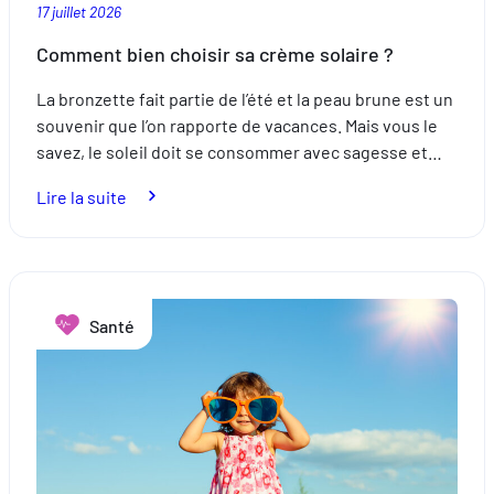
17 juillet 2026
Comment bien choisir sa crème solaire ?
La bronzette fait partie de l’été et la peau brune est un
souvenir que l’on rapporte de vacances. Mais vous le
savez, le soleil doit se consommer avec sagesse et…
:
Lire la suite
Comment
bien
choisir
sa
Santé
crème
solaire
?