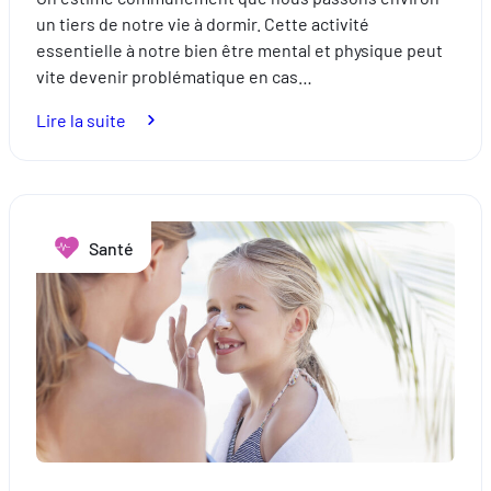
un tiers de notre vie à dormir. Cette activité
essentielle à notre bien être mental et physique peut
vite devenir problématique en cas…
:
Lire la suite
Comment
lutter
contre
les
Santé
troubles
du
sommeil ?