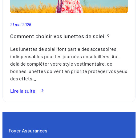
21 mai 2026
Comment choisir vos lunettes de soleil ?
Les lunettes de soleil font partie des accessoires
indispensables pour les journées ensoleillées. Au-
delà de compléter votre style vestimentaire, de
bonnes lunettes doivent en priorité protéger vos yeux
des effets…
:
Lire la suite
Comment
choisir
vos
lunettes
de
Foyer Assurances
soleil ?