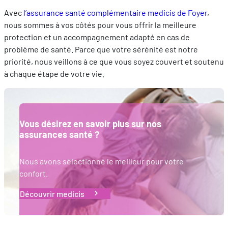
les performances. Partager des informations avec les résea
Avec
l’assurance santé complémentaire medicis de Foyer
,
sociaux utilisés et vous permettre de visualiser du contenu
nous sommes à vos côtés pour vous offrir la meilleure
hébergé sur un site externe.
protection et un accompagnement adapté en cas de
problème de santé. Parce que votre sérénité est notre
priorité, nous veillons à ce que vous soyez couvert et soutenu
à chaque étape de votre vie.
Vous désirez en savoir plus sur nos
assurances santé ?
Nous avons sélectionné le meilleur pour votre
confort.
Découvrir medicis