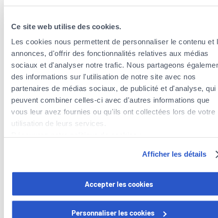
Votre numéro d’identification fiscale (à retrouver sur la
carte de la sécurité sociale)
Ce site web utilise des cookies.
Grâce à votre compte bancaire, vous bénéficierez d’un
token
Les cookies nous permettent de personnaliser le contenu et 
Luxtrust
gratuit. Ce dispositif sert d’identité numérique et
annonces, d'offrir des fonctionnalités relatives aux médias
coûte généralement entre 50 et 150 €. Il permet de réaliser de
sociaux et d'analyser notre trafic. Nous partageons égaleme
multiples démarches en ligne comme votre déclaration
des informations sur l'utilisation de notre site avec nos
d’impôt, notamment.
partenaires de médias sociaux, de publicité et d'analyse, qui
peuvent combiner celles-ci avec d'autres informations que
6. Les assurances obligatoires et
vous leur avez fournies ou qu'ils ont collectées lors de votre
recommandées
utilisation de leurs services.
Découvrez notre politique de cookies :
https://www.foyer.lu/fr/info/information-relative-aux-
À votre arrivée, vous disposez de 6 mois pour faire
Afficher les détails
cookies/
immatriculer votre véhicule
le temps de prendre vos
marques.
Vous avez la possibilité de retirer votre consentement à tout
Accepter les cookies
Seule
l’
assurance responsabilité civile
voiture ou
moto
est
moment en cliquant sur le lien "gestion des cookies" en bas 
obligatoire au Luxembourg
. Cela ne veut pas dire pour autant
page.
Personnaliser les cookies
que les autres assurances ne soient pas importantes.