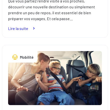
Que vous partiez rendre visite à vos proches,
découvrir une nouvelle destination ou simplement
prendre un peu de repos, il est essentiel de bien
préparer vos voyages. Et cela passe…
:
Lire la suite
Expatriés
:
préparez
vos
Mobilité
voyages
en
toute
sérénité
avec
une
assurance
adaptée