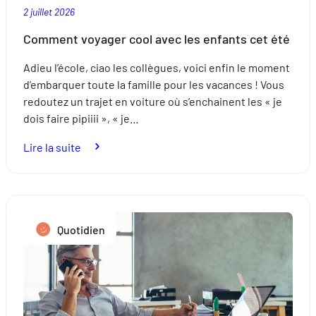
2 juillet 2026
Comment voyager cool avec les enfants cet été
Adieu l’école, ciao les collègues, voici enfin le moment
d’embarquer toute la famille pour les vacances ! Vous
redoutez un trajet en voiture où s’enchainent les « je
dois faire pipiiii », « je…
:
Lire la suite
Comment
voyager
cool
avec
Quotidien
les
enfants
cet
été