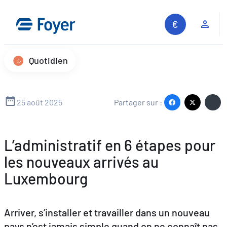
Aller
au
Espa
contenu
Quotidien
25 août 2025
Partager sur :
L’administratif en 6 étapes pour
les nouveaux arrivés au
Luxembourg
Arriver, s’installer et travailler dans un nouveau
pays n’est jamais simple quand on ne connaît pas
Recherche sur le site