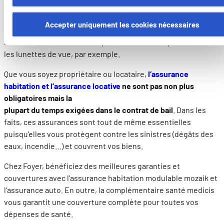
Certains de ces cookies sont strictement nécessaires au bo
Souscrire une
assurance complémentaire santé
est ainsi
fonctionnement du site. Notez que si vous désactivez des
Accepter uniquement les cookies nécessaires
fortement recommandé
. Celle-ci vous permettra d’obtenir de
cookies utilisés ici, il se peut que certaines fonctionnalités o
meilleurs remboursements pour les frais d’hospitalisation ou
parties de ce site Web ne soient plus normalement
les lunettes de vue, par exemple.
accessibles. D'autres sont utilisés pour :
Améliorer votre expérience utilisateur, en personnalisant
Que vous soyez propriétaire ou locataire,
l’assurance
vos fonctionnalités et en se souvenant de vos choix.
habitation et l’assurance locative
ne sont pas non plus
Mesurer l'audience en suivant le nombre de visiteurs et e
obligatoires mais la
comprenant comment vous arrivez sur notre site.
plupart du temps exigées dans le contrat de bail
. Dans les
Proposer des offres et services personnalisés et en suivr
faits, ces assurances sont tout de même essentielles
les performances. Partager des informations avec les résea
puisqu’elles vous protègent contre les sinistres (dégâts des
sociaux utilisés et vous permettre de visualiser du contenu
eaux, incendie…) et couvrent vos biens.
hébergé sur un site externe.
Chez Foyer, bénéficiez des meilleures garanties et
couvertures avec l’assurance habitation modulable mozaik et
l’assurance auto. En outre, la complémentaire santé medicis
vous garantit une couverture complète pour toutes vos
dépenses de santé.