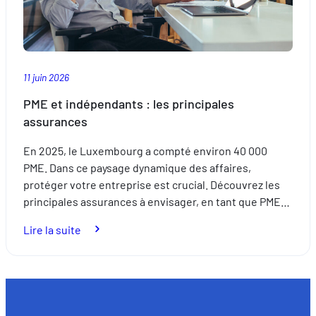
11 juin 2026
PME et indépendants : les principales
assurances
En 2025, le Luxembourg a compté environ 40 000
PME. Dans ce paysage dynamique des affaires,
protéger votre entreprise est crucial. Découvrez les
principales assurances à envisager, en tant que PME…
:
Lire la suite
PME
et
indépendants
:
les