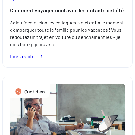
Comment voyager cool avec les enfants cet été
Adieu l’école, ciao les collègues, voici enfin le moment
d’embarquer toute la famille pour les vacances ! Vous
redoutez un trajet en voiture où s’enchainent les « je
dois faire pipiiii », « je…
:
Lire la suite
Comment
voyager
cool
avec
Quotidien
les
enfants
cet
été