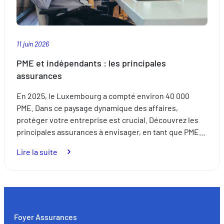
11 juin 2026
PME et indépendants : les principales
assurances
En 2025, le Luxembourg a compté environ 40 000
PME. Dans ce paysage dynamique des affaires,
protéger votre entreprise est crucial. Découvrez les
principales assurances à envisager, en tant que PME…
:
Lire la suite
PME
et
indépendants
:
les
Foyer Assurances
principales