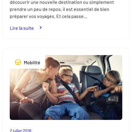
découvrir une nouvelle destination ou simplement
prendre un peu de repos, il est essentiel de bien
préparer vos voyages. Et cela passe…
:
Lire la suite
Expatriés
:
préparez
vos
Mobilité
voyages
en
toute
sérénité
avec
une
assurance
adaptée
2 juillet 2026