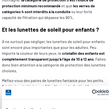
protection minimum recommandé
et que
les verres de
catégories 4 sont interdits à la conduite
vu leur forte
capacité de filtration qui dépasse les 90%.
Et les lunettes de soleil pour enfants ?
À ne surtout pas négliger, les lunettes de soleil pour enfants
sont encore plus importantes que pour les adultes. Peu
importe la couleur de leurs yeux, le
cristallin des enfants est
complètement transparent jusqu’à l’âge de 10 à 12 ans
. Faites
donc bien attention à la catégorie de protection des lunettes
choisies.
Méfiez-vous des paires de lunettes fantaisie pour les petits.
Privilégiez plutôt des
modèles légers et adaptés à la
morphologie de votre enfant
pour qu’il ne rechigne pas à les
mettre. Un cordon est un bon investissement pour éviter de
perdre les lunettes de soleil trop vite.