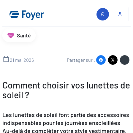
Aller
au
Espa
contenu
Santé
21 mai 2026
Partager sur :
Comment choisir vos lunettes de
soleil ?
Les lunettes de soleil font partie des accessoires
indispensables pour les journées ensoleillées.
Au-delà de compléter votre style vestimentaire,
Recherche sur le site