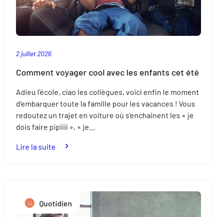
une
assurance
adaptée
2 juillet 2026
Comment voyager cool avec les enfants cet été
Adieu l’école, ciao les collègues, voici enfin le moment
d’embarquer toute la famille pour les vacances ! Vous
redoutez un trajet en voiture où s’enchainent les « je
dois faire pipiiii », « je…
:
Lire la suite
Comment
voyager
cool
avec
Quotidien
les
enfants