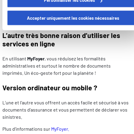
Certains de ces cookies sont strictement nécessaires au bo
Les coordonnées de votre agent et tous les numéros
fonctionnement du site. Notez que si vous désactivez des
Accepter uniquement les cookies nécessaires
d’urgence sont toujours avec vous.
cookies utilisés ici, il se peut que certaines fonctionnalités o
parties de ce site Web ne soient plus normalement
L’autre très bonne raison d’utiliser les
accessibles. D'autres sont utilisés pour :
services en ligne
Améliorer votre expérience utilisateur, en personnalisant
vos fonctionnalités et en se souvenant de vos choix.
En utilisant
MyFoyer
, vous réduisez les formalités
Mesurer l'audience en suivant le nombre de visiteurs et e
administratives et surtout le nombre de documents
comprenant comment vous arrivez sur notre site.
imprimés. Un éco-geste fort pour la planète !
Proposer des offres et services personnalisés et en suivr
les performances. Partager des informations avec les résea
Version ordinateur ou mobile ?
sociaux utilisés et vous permettre de visualiser du contenu
hébergé sur un site externe.
L’une et l’autre vous offrent un accès facile et sécurisé à vos
documents d’assurance et vous permettent de déclarer vos
sinistres.
Plus d’informations sur
MyFoyer.