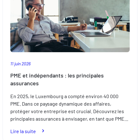
cet
été
11 juin 2026
PME et indépendants : les principales
assurances
En 2025, le Luxembourg a compté environ 40 000
PME. Dans ce paysage dynamique des affaires,
protéger votre entreprise est crucial. Découvrez les
principales assurances à envisager, en tant que PME…
:
Lire la suite
PME