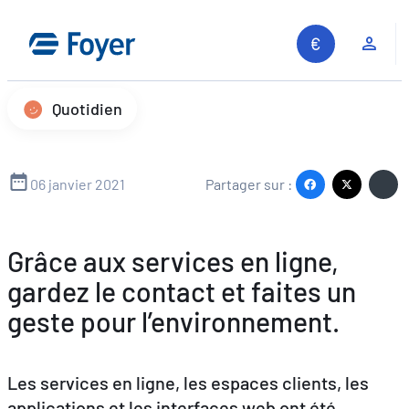
Aller
au
Espa
contenu
Quotidien
06 janvier 2021
Partager sur :
Grâce aux services en ligne,
gardez le contact et faites un
geste pour l’environnement.
Les services en ligne, les espaces clients, les
applications et les interfaces web ont été
Recherche sur le site