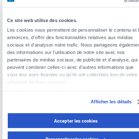
Profil
Ce site web utilise des cookies.
Les cookies nous permettent de personnaliser le contenu et 
Toutes vos coordonnées sont ici peuvent être mises à jour
annonces, d'offrir des fonctionnalités relatives aux médias
sans plus de formalité.
sociaux et d'analyser notre trafic. Nous partageons égaleme
des informations sur l'utilisation de notre site avec nos
Factures
partenaires de médias sociaux, de publicité et d'analyse, qui
peuvent combiner celles-ci avec d'autres informations que
Payez en ligne et retrouvez aisément l’une de vos anciennes
vous leur avez fournies ou qu'ils ont collectées lors de votre
factures Foyer.
utilisation de leurs services.
Découvrez notre politique de cookies :
Documents divers
https://www.foyer.lu/fr/info/information-relative-aux-
Afficher les détails
cookies/
Vos attestations et certificats d’impôts peuvent être générés
Vous avez la possibilité de retirer votre consentement à tout
et consultés quand vous le souhaitez.
Accepter les cookies
moment en cliquant sur le lien "gestion des cookies" en bas 
page.
Numéros utiles
Personnaliser les cookies