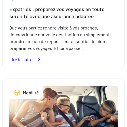
Expatriés : préparez vos voyages en toute
sérénité avec une assurance adaptée
Que vous partiez rendre visite à vos proches,
découvrir une nouvelle destination ou simplement
prendre un peu de repos, il est essentiel de bien
préparer vos voyages. Et cela passe…
:
Lire la suite
Expatriés
:
préparez
vos
Mobilité
voyages
en
toute
sérénité
avec