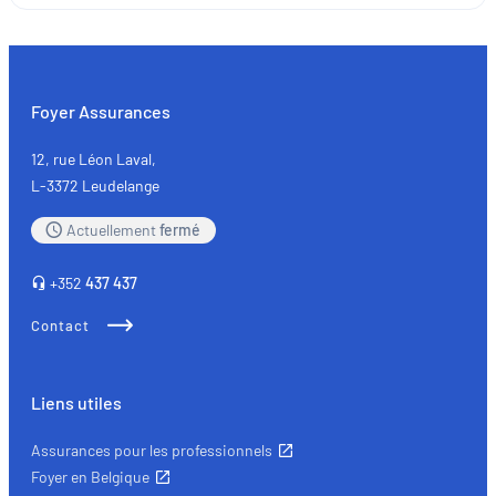
et
indépendants
:
les
Foyer Assurances
principales
assurances
12, rue Léon Laval,
L-3372 Leudelange
Actuellement
fermé
+352
437 437
Contact
Liens utiles
Assurances pour les professionnels
Foyer en Belgique