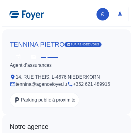
Aller
au
Espa
contenu
TENNINA PIETRO
SUR RENDEZ-VOUS
Partager
Voir
Contactez-
Agent d’assurances
les
nous
horaires
14, RUE THEIS, L-4676 NIEDERKORN
tennina@agencefoyer.lu
+352 621 489915
Parking public à proximité
Notre agence
Recherche sur le site