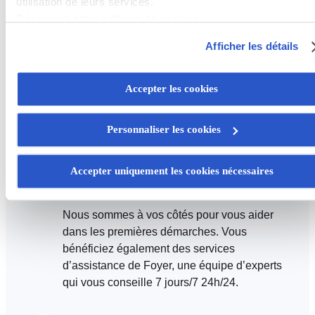
utilisation de leurs services.
Découvrez notre politique de cookies :
https://www.foyer.lu/fr/info/information-relative-aux-
Immatriculation de votre véhicule
Afficher les détails
cookies/
Assurez votre voiture auprès de notre agence
Vous avez la possibilité de retirer votre consentement à tout
Accepter les cookies
et nous vous aidons dans vos démarches
moment en cliquant sur le lien "gestion des cookies" en bas 
administratives pour immatriculer votre
page.
véhicule.
Personnaliser les cookies
Certains de ces cookies sont strictement nécessaires au bo
fonctionnement du site. Notez que si vous désactivez des
Accepter uniquement les cookies nécessaires
Assistance en cas de sinistre
cookies utilisés ici, il se peut que certaines fonctionnalités o
parties de ce site Web ne soient plus normalement
Nous sommes à vos côtés pour vous aider
accessibles. D'autres sont utilisés pour :
dans les premières démarches. Vous
Améliorer votre expérience utilisateur, en personnalisant
bénéficiez également des services
vos fonctionnalités et en se souvenant de vos choix.
d’assistance de Foyer, une équipe d’experts
Mesurer l'audience en suivant le nombre de visiteurs et e
qui vous conseille 7 jours/7 24h/24.
comprenant comment vous arrivez sur notre site.
Proposer des offres et services personnalisés et en suivr