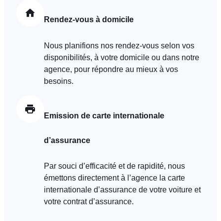
les performances. Partager des informations avec les résea
sociaux utilisés et vous permettre de visualiser du contenu
Rendez-vous à domicile
hébergé sur un site externe.
Nous planifions nos rendez-vous selon vos
disponibilités, à votre domicile ou dans notre
agence, pour répondre au mieux à vos
besoins.
Emission de carte internationale
d’assurance
Par souci d’efficacité et de rapidité, nous
émettons directement à l’agence la carte
internationale d’assurance de votre voiture et
votre contrat d’assurance.