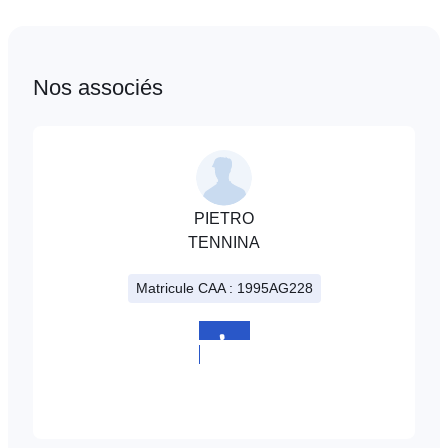
Nos associés
PIETRO
TENNINA
Matricule CAA : 1995AG228
+352
621
489915