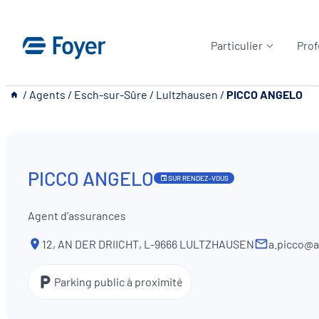
Aller
au
Particulier
Prof
contenu
__
/
Agents
/
Esch-sur-Sûre
/
Lultzhausen
/
PICCO ANGELO
PICCO ANGELO
SUR RENDEZ-VOUS
Agent d’assurances
12, AN DER DRIICHT, L-9666 LULTZHAUSEN
a.picco@a
Parking public à proximité