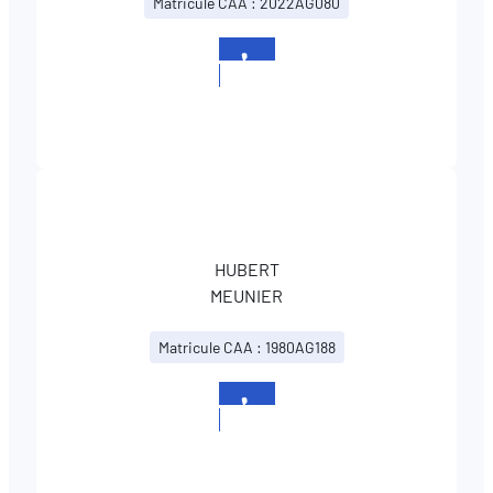
Matricule CAA : 2022AG080
+352
524364
HUBERT
MEUNIER
Matricule CAA : 1980AG188
+352
524364