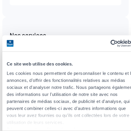
Nos services
Optimisation Fiscale
Ce site web utilise des cookies.
Les cookies nous permettent de personnaliser le contenu et 
Nous analysons votre situation et vous
annonces, d'offrir des fonctionnalités relatives aux médias
conseillons sur les déductions fiscales dans le
sociaux et d'analyser notre trafic. Nous partageons égaleme
cadre de vos primes d’assurances.
des informations sur l'utilisation de notre site avec nos
partenaires de médias sociaux, de publicité et d'analyse, qui
Assurance Prévoyance Patrimoine
peuvent combiner celles-ci avec d'autres informations que
vous leur avez fournies ou qu'ils ont collectées lors de votre
utilisation de leurs services.
Des solutions complètes et flexibles adaptées
Découvrez notre politique de cookies :
à votre cycle de vie