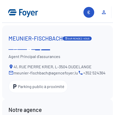
Aller
au
Espa
contenu
MEUNIER-FISCHBACH
SUR RENDEZ-VOUS
Partager
Voir
Contactez-
Agent Principal d’assurances
les
nous
horaires
41, RUE PIERRE KRIER, L-3504 DUDELANGE
meunier-fischbach@agencefoyer.lu
+352 524364
Parking public à proximité
Notre agence
Recherche sur le site