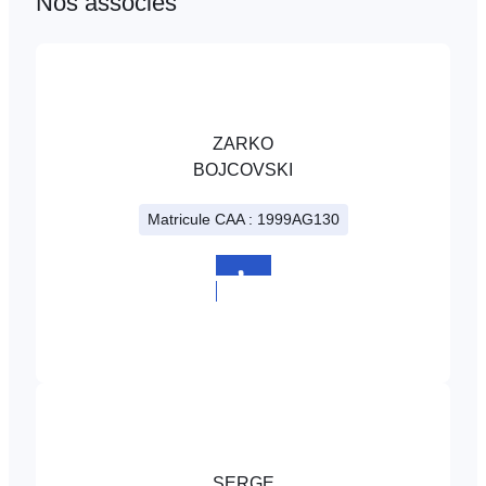
Nos associés
ZARKO
BOJCOVSKI
Matricule CAA : 1999AG130
+352
225317
SERGE