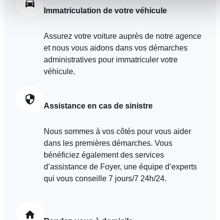
accessibles. D'autres sont utilisés pour :
Immatriculation de votre véhicule
Améliorer votre expérience utilisateur, en personnalisant
vos fonctionnalités et en se souvenant de vos choix.
Assurez votre voiture auprès de notre agence
Mesurer l'audience en suivant le nombre de visiteurs et e
et nous vous aidons dans vos démarches
comprenant comment vous arrivez sur notre site.
administratives pour immatriculer votre
Proposer des offres et services personnalisés et en suivr
véhicule.
les performances. Partager des informations avec les résea
sociaux utilisés et vous permettre de visualiser du contenu
hébergé sur un site externe.
Assistance en cas de sinistre
Nous sommes à vos côtés pour vous aider
dans les premières démarches. Vous
bénéficiez également des services
d’assistance de Foyer, une équipe d’experts
qui vous conseille 7 jours/7 24h/24.