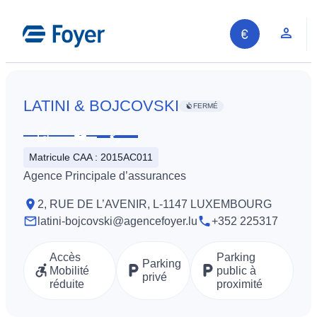
Aller
au
Espa
contenu
LATINI & BOJCOVSKI
FERMÉ
Partager
Voir
Contactez-
Matricule CAA : 2015AC011
les
nous
Agence Principale d’assurances
horaires
2, RUE DE L’AVENIR, L-1147 LUXEMBOURG
latini-bojcovski@agencefoyer.lu
+352 225317
Accès
Parking
Parking
Mobilité
public à
privé
réduite
proximité
Recherche sur le site