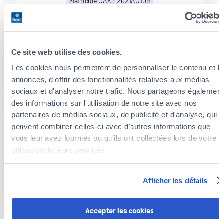
Matricule CAA : 2021AG109
+352
437437779
Ce site web utilise des cookies.
Les cookies nous permettent de personnaliser le contenu et 
annonces, d'offrir des fonctionnalités relatives aux médias
sociaux et d'analyser notre trafic. Nous partageons égaleme
des informations sur l'utilisation de notre site avec nos
partenaires de médias sociaux, de publicité et d'analyse, qui
Nos services
peuvent combiner celles-ci avec d'autres informations que
vous leur avez fournies ou qu'ils ont collectées lors de votre
utilisation de leurs services.
Découvrez notre politique de cookies :
Optimisation Fiscale
https://www.foyer.lu/fr/info/information-relative-aux-
Afficher les détails
cookies/
Nous analysons votre situation et vous
conseillons sur les déductions fiscales dans le
Vous avez la possibilité de retirer votre consentement à tout
Accepter les cookies
cadre de vos primes d’assurances.