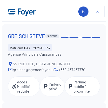
Aller
au
Espa
contenu
GREISCH STEVE
FERMÉ
Partag
Voir
Contactez-
les
nous
Matricule CAA : 2021AC034
horaires
Agence Principale d’assurances
33, RUE HIEL, L-6131 JUNGLINSTER
greisch@agencefoyer.lu
+352 437437779
Accès
Parking
Parking
Mobilité
public à
privé
réduite
proximité
Recherche sur le site