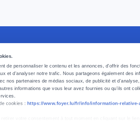
crute
Foyer Assurances
L
okies.
erchons des collaborateurs
12, rue Léon Laval,
A
erformants et enthousiastes,
L-3372 Leudelange
F
t de personnaliser le contenu et les annonces, d'offrir des fonct
ever nos défis d’aujourd’hui et de
L
ux et d'analyser notre trafic. Nous partageons également des in
Actuellement
fermé
 vous souhaitez faire partie de
C
 avec nos partenaires de médias sociaux, de publicité et d'analyse
alors n’attendez plus.
autres informations que vous leur avez fournies ou qu'ils ont col
+352
437 437
ervices.
 de cookies :
https://www.foyer.lu/fr/info/information-relative
dès à présent
Contact
 retirer votre consentement à tout moment en cliquant sur le lien
IPID
Gestion des cookies
Accessibilité