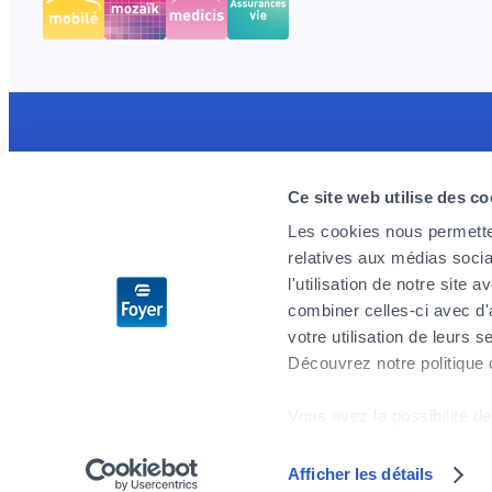
Découvrez l'application MyFoyer app
Foyer re
Ce site web utilise des co
Simple et intuitive elle facilitera vos
Nous rech
démarches pour vos remboursements santé.
engagés, p
Les cookies nous permetten
prêts à rel
relatives aux médias socia
Vous suivrez vos sinistres en temps réel et
demain. Si
l'utilisation de notre site
serez rassuré par le rappel d’urgence 24h/24
l’aventure 
combiner celles-ci avec d'
– 7j/7.
votre utilisation de leurs s
Découvrez notre politique
Postulez 
Vous avez la possibilité de
cookies" en bas de page.
Afficher les détails
Plan du site
Vie privée
Mentions légales
Conditions générales