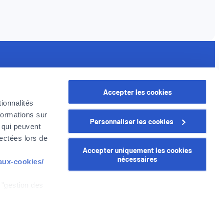
iens utiles
ssurances pour les professionnels
Accepter les cookies
oyer en Belgique
ionnalités
e Groupe Foyer
formations sur
Personnaliser les cookies
arrière
, qui peuvent
lectées lors de
Accepter uniquement les cookies
nécessaires
-aux-cookies/
 "gestion des
WEALINS
CapitalatWork
Global Health