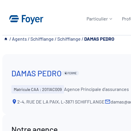
Aller
au
Particulier
Prof
contenu
__
/
Agents
/
Schifflange
/
Schifflange
/
DAMAS PEDRO
DAMAS PEDRO
FERMÉ
Agence Principale d’assurances
Matricule CAA : 2011AC009
2-4, RUE DE LA PAIX, L-3871 SCHIFFLANGE
damas@ag
Notre agence