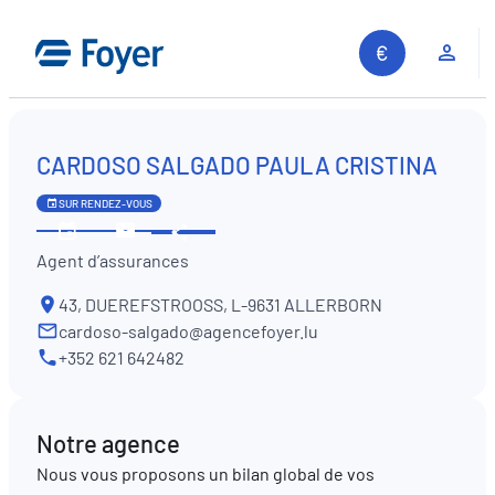
Aller
au
Espa
contenu
CARDOSO SALGADO PAULA CRISTINA
SUR RENDEZ-VOUS
Partager
Voir
Contactez-
Agent d’assurances
les
nous
horaires
43, DUEREFSTROOSS, L-9631 ALLERBORN
cardoso-salgado@agencefoyer.lu
+352 621 642482
Notre agence
Nous vous proposons un bilan global de vos
Recherche sur le site