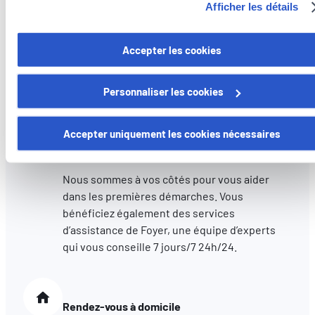
Immatriculation de votre véhicule
Afficher les détails
cookies/
Assurez votre voiture auprès de notre agence
Vous avez la possibilité de retirer votre consentement à tout
Accepter les cookies
et nous vous aidons dans vos démarches
moment en cliquant sur le lien "gestion des cookies" en bas 
administratives pour immatriculer votre
page.
Personnaliser les cookies
véhicule.
Certains de ces cookies sont strictement nécessaires au bo
fonctionnement du site. Notez que si vous désactivez des
Accepter uniquement les cookies nécessaires
Assistance en cas de sinistre
cookies utilisés ici, il se peut que certaines fonctionnalités o
parties de ce site Web ne soient plus normalement
Nous sommes à vos côtés pour vous aider
accessibles. D'autres sont utilisés pour :
dans les premières démarches. Vous
Améliorer votre expérience utilisateur, en personnalisant
bénéficiez également des services
vos fonctionnalités et en se souvenant de vos choix.
d’assistance de Foyer, une équipe d’experts
Mesurer l'audience en suivant le nombre de visiteurs et e
qui vous conseille 7 jours/7 24h/24.
comprenant comment vous arrivez sur notre site.
Proposer des offres et services personnalisés et en suivr
les performances. Partager des informations avec les résea
sociaux utilisés et vous permettre de visualiser du contenu
Rendez-vous à domicile