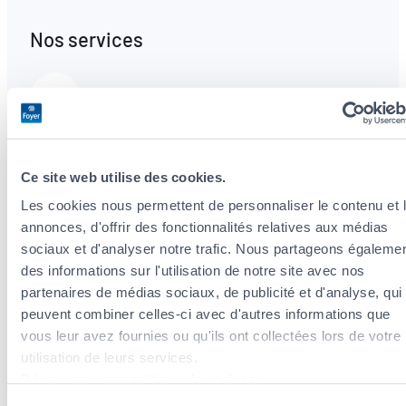
Nos services
Optimisation Fiscale
Nous analysons votre situation et vous
Ce site web utilise des cookies.
conseillons sur les déductions fiscales dans le
cadre de vos primes d’assurances.
Les cookies nous permettent de personnaliser le contenu et 
annonces, d'offrir des fonctionnalités relatives aux médias
sociaux et d'analyser notre trafic. Nous partageons égaleme
Assurance Prévoyance Patrimoine
des informations sur l'utilisation de notre site avec nos
partenaires de médias sociaux, de publicité et d'analyse, qui
Des solutions complètes et flexibles adaptées
peuvent combiner celles-ci avec d'autres informations que
à votre cycle de vie
vous leur avez fournies ou qu'ils ont collectées lors de votre
utilisation de leurs services.
Découvrez notre politique de cookies :
https://www.foyer.lu/fr/info/information-relative-aux-