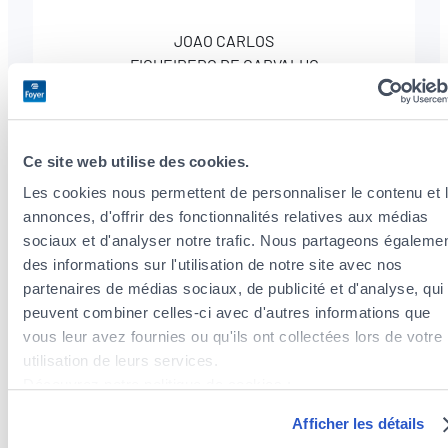
JOAO CARLOS
FIGUEIREDO DE CARVALHO
Matricule CAA : 2019AG351
Ce site web utilise des cookies.
+352
Les cookies nous permettent de personnaliser le contenu et 
27991101
annonces, d'offrir des fonctionnalités relatives aux médias
sociaux et d'analyser notre trafic. Nous partageons égaleme
des informations sur l'utilisation de notre site avec nos
partenaires de médias sociaux, de publicité et d'analyse, qui
peuvent combiner celles-ci avec d'autres informations que
vous leur avez fournies ou qu'ils ont collectées lors de votre
CHRISTIANE SOPHIE
utilisation de leurs services.
SAAVEDRA FREITAS
Découvrez notre politique de cookies :
https://www.foyer.lu/fr/info/information-relative-aux-
Afficher les détails
Matricule CAA : 2024AG058
cookies/