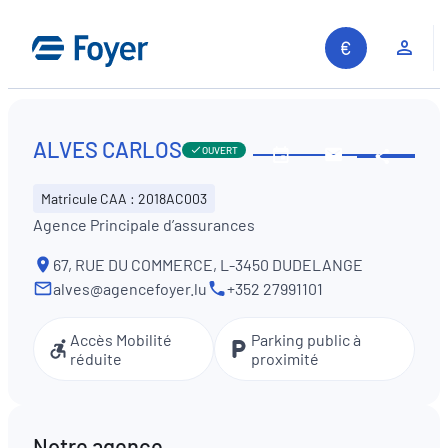
Aller
au
Espa
contenu
ALVES CARLOS
OUVERT
Partag
Voir
Contactez-
les
nous
Matricule CAA : 2018AC003
horaires
Agence Principale d’assurances
67, RUE DU COMMERCE, L-3450 DUDELANGE
alves@agencefoyer.lu
+352 27991101
Accès Mobilité
Parking public à
réduite
proximité
Notre agence
Recherche sur le site