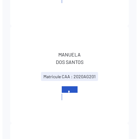
27991101
MANUELA
DOS SANTOS
Matricule CAA : 2020AG201
+352
27991101