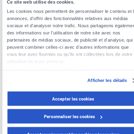
Ce site web utilise des cookies.
Les cookies nous permettent de personnaliser le contenu et 
annonces, d'offrir des fonctionnalités relatives aux médias
sociaux et d'analyser notre trafic. Nous partageons égaleme
des informations sur l'utilisation de notre site avec nos
partenaires de médias sociaux, de publicité et d'analyse, qui
peuvent combiner celles-ci avec d'autres informations que
Agents d’assurances à proximité de la
vous leur avez fournies ou qu'ils ont collectées lors de votre
commune de Tandel
utilisation de leurs services.
Agents d’assurances dans la commune de Ettelbruck
Découvrez notre politique de cookies :
Agents d’assurances dans la commune de Vianden
https://www.foyer.lu/fr/info/information-relative-aux-
Afficher les détails
Agents d’assurances dans la commune de Bettendorf
cookies/
Agents d’assurances dans la commune de Diekirch
Vous avez la possibilité de retirer votre consentement à tout
Accepter les cookies
moment en cliquant sur le lien "gestion des cookies" en bas 
page.
Personnaliser les cookies
Certains de ces cookies sont strictement nécessaires au bo
Foyer Assurances
fonctionnement du site. Notez que si vous désactivez des