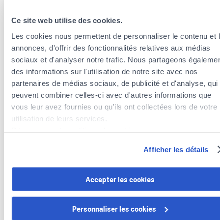
Toutes les langues
Ce site web utilise des cookies.
Les cookies nous permettent de personnaliser le contenu et 
annonces, d'offrir des fonctionnalités relatives aux médias
sociaux et d'analyser notre trafic. Nous partageons égaleme
des informations sur l'utilisation de notre site avec nos
partenaires de médias sociaux, de publicité et d'analyse, qui
peuvent combiner celles-ci avec d'autres informations que
vous leur avez fournies ou qu'ils ont collectées lors de votre
utilisation de leurs services.
Agents d’assurances à proximité de la
commune de Steinsel
Découvrez notre politique de cookies :
https://www.foyer.lu/fr/info/information-relative-aux-
Agents d’assurances dans la commune de Lorentzweiler
Afficher les détails
cookies/
Agents d’assurances dans la commune de Kehlen
Agents d’assurances dans la commune de Walferdange
Vous avez la possibilité de retirer votre consentement à tout
Accepter les cookies
Agents d’assurances dans la commune de Kopstal
moment en cliquant sur le lien "gestion des cookies" en bas 
page.
Personnaliser les cookies