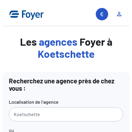
Aller
au
Espa
contenu
Les
agences
Foyer à
Koetschette
Recherchez une agence près de chez
vous :
Localisation de l’agence
ou
Recherche sur le site