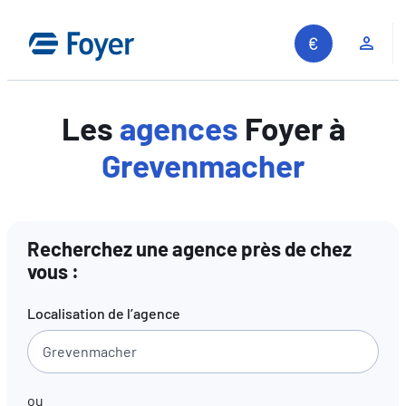
Aller
au
Espa
contenu
Les
agences
Foyer à
Grevenmacher
Recherchez une agence près de chez
vous :
Localisation de l’agence
ou
Recherche sur le site