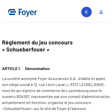
Aller
au
Espa
contenu
Règlement du jeu concours
« Schueberfouer »
ARTICLE 1 Dénomination
La société anonyme Foyer Assurances S.A., établie et ayant
son siège social à 12, rue Léon Laval, L-3372 LEUDELANGE,
inscrite au registre de commerce de Luxembourg sous le
numéro B34267, représentée par son conseil d’administration
actuellement en fonction, organise le jeu concours
«Schueberfouer» sur le site de Foyer à l’adresse
Recherche sur le site