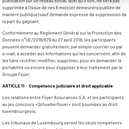
publication sur un réseau social, quel qu’il soit, ne sera pas
vos fonctionnalités et en se souvenant de vos choix.
supprimée à l’issue de ces 6 mois (et demeurera publiée de
Mesurer l'audience en suivant le nombre de visiteurs et e
manière publique) sauf demande expresse de suppression de
comprenant comment vous arrivez sur notre site.
la part du gagnant.
Proposer des offres et services personnalisés et en suivr
Conformément au Règlement Général sur la Protection des
les performances. Partager des informations avec les résea
Données n°UE/2016/679 du 27 avril 2016, les participants
sociaux utilisés et vous permettre de visualiser du contenu
peuvent demander gratuitement, par simple courrier ou par
hébergé sur un site externe.
e-mail, à accéder aux informations qui les concernent, afin de
les faire rectifier, modifier, supprimer, pour en demander la
portabilité ou encore pour s’opposer à leur traitement par le
Groupe Foyer.
ARTICLE 11 Compétence judiciaire et droit applicable
Les relations entre Foyer Assurances S.A. et les participants
au jeu concours «Schueberfouer» sont soumises au droit
luxembourgeois.
Les tribunaux de Luxembourg seront les seuls compétents