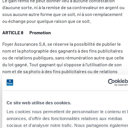
Le gain remis ne peut donner lieu à aucune contestation
d’aucune sorte, ni à la remise de sa contrevaleur en argent ou
sous aucune autre forme que ce soit, ni à son remplacement
ou échange pour quelque raison que ce soit.
ARTICLE 8 Promotion
Foyer Assurances S.A. se réserve la possibilité de publier le
nom et la photographie des gagnants à des fins publicitaires
ou de relations publiques, sans rémunération autre que celle
du lot gagné. Tout gagnant qui s’oppose à l’utilisation de son
nom et de sa photo à des fins publicitaires ou de relations
publiques, doit informer Foyer Assurances S.A. au moyen d’un
simple courrier ou e-mail envoyé à celle-ci dans les 15 jours
de la proclamation des résultats.
Ce site web utilise des cookies.
ARTICLE 9 Communication
Les cookies nous permettent de personnaliser le contenu et 
Toute communication relative au présent jeu concours doit
annonces, d'offrir des fonctionnalités relatives aux médias
être envoyée par email à l’adresse suivante :
sociaux et d'analyser notre trafic. Nous partageons égaleme