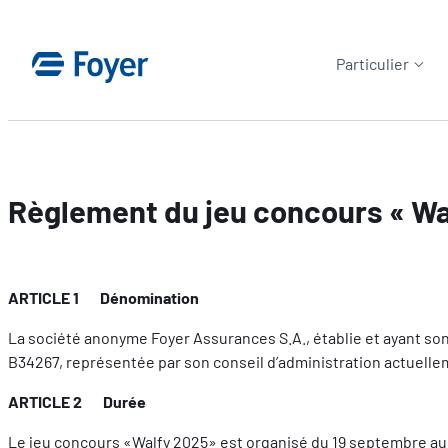
Aller
au
Particulier
contenu
Règlement du jeu concours « Wa
ARTICLE 1 Dénomination
La société anonyme Foyer Assurances S.A., établie et ayant s
B34267, représentée par son conseil d’administration actuellem
ARTICLE 2 Durée
Le jeu concours «Walfy 2025» est organisé du 19 septembre a