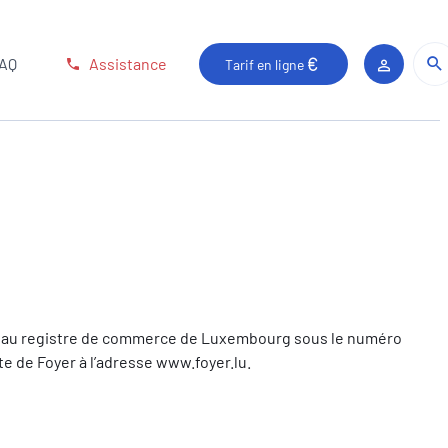
FAQ
Assistance
Tarif en ligne
Espace c
ite au registre de commerce de Luxembourg sous le numéro
e de Foyer à l’adresse www.foyer.lu.