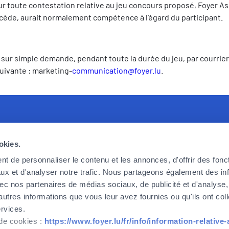
toute contestation relative au jeu concours proposé, Foyer Ass
 précède, aurait normalement compétence à l’égard du participant.
ur simple demande, pendant toute la durée du jeu, par courrier 
suivante : marketing-
communication@foyer.lu
.
crute
Foyer Assurances
L
okies.
erchons des collaborateurs
12, rue Léon Laval,
A
erformants et enthousiastes,
L-3372 Leudelange
F
t de personnaliser le contenu et les annonces, d'offrir des fonct
ever nos défis d’aujourd’hui et de
L
ux et d'analyser notre trafic. Nous partageons également des in
Actuellement
fermé
 vous souhaitez faire partie de
C
 avec nos partenaires de médias sociaux, de publicité et d'analyse
alors n’attendez plus.
autres informations que vous leur avez fournies ou qu'ils ont col
+352
437 437
ervices.
 de cookies :
https://www.foyer.lu/fr/info/information-relative