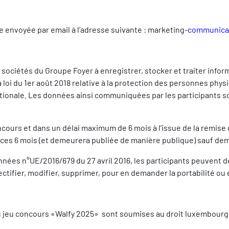
 envoyée par email à l’adresse suivante : marketing-
communicat
 sociétés du Groupe Foyer à enregistrer, stocker et traiter infor
 loi du 1er août 2018 relative à la protection des personnes phys
tionale. Les données ainsi communiquées par les participants so
urs et dans un délai maximum de 6 mois à l’issue de la remise d
e de ces 6 mois (et demeurera publiée de manière publique) sauf 
es n°UE/2016/679 du 27 avril 2016, les participants peuvent de
ectifier, modifier, supprimer, pour en demander la portabilité ou
 au jeu concours «Walfy 2025» sont soumises au droit luxembourg