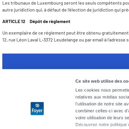
Les tribunaux de Luxembourg seront les seuls compétents pour 
autre juridiction qui, à défaut de l’élection de juridiction qui
ARTICLE 12 Dépôt de règlement
Un exemplaire de ce règlement peut être obtenu gratuitement s
12, rue Léon Laval L-3372 Leudelange ou par email à l’adresse 
Découvrez l'application MyFoyer app
Foyer re
Ce site web utilise des co
Simple et intuitive elle facilitera vos
Nous rech
démarches pour vos remboursements santé.
engagés, p
Les cookies nous permetten
prêts à rel
relatives aux médias socia
Vous suivrez vos sinistres en temps réel et
demain. Si
l'utilisation de notre site
serez rassuré par le rappel d’urgence 24h/24
l’aventure 
combiner celles-ci avec d'
– 7j/7.
votre utilisation de leurs s
Découvrez notre politique