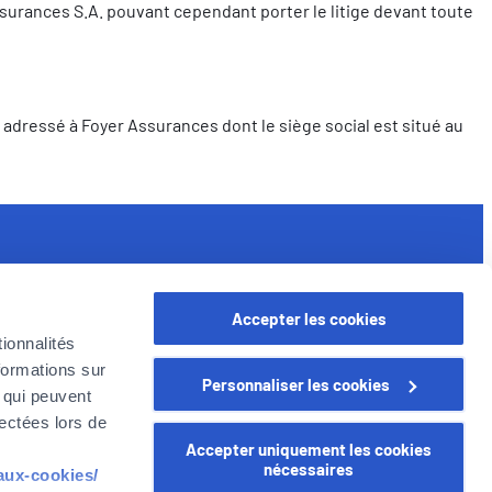
urances S.A. pouvant cependant porter le litige devant toute
adressé à Foyer Assurances dont le siège social est situé au
iens utiles
ssurances pour les professionnels
Accepter les cookies
oyer en Belgique
ionnalités
e Groupe Foyer
formations sur
Personnaliser les cookies
arrière
, qui peuvent
lectées lors de
Accepter uniquement les cookies
nécessaires
-aux-cookies/