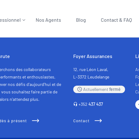
essionnel
Nos Agents
Blog
Contact & FAQ
crute
Foyer Assurances
L
erchons des collaborateurs
12, rue Léon Laval,
A
erformants et enthousiastes,
L-3372 Leudelange
F
ever nos défis d’aujourd’hui et de
L
Actuellement
fermé
 vous souhaitez faire partie de
C
alors n’attendez plus.
+352
437 437
dès à présent
Contact