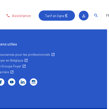
Rech
Rech
Assistance
F
Tarif en ligne
Espace client
iens utiles
ssurances pour les professionnels
oyer en Belgique
e Groupe Foyer
arrière