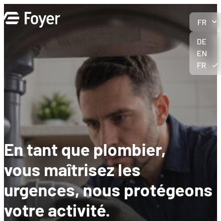
Aller
au
FR
contenu
DE
EN
FR
En tant que plombier,
vous maîtrisez les
urgences, nous protégeons
votre activité
.