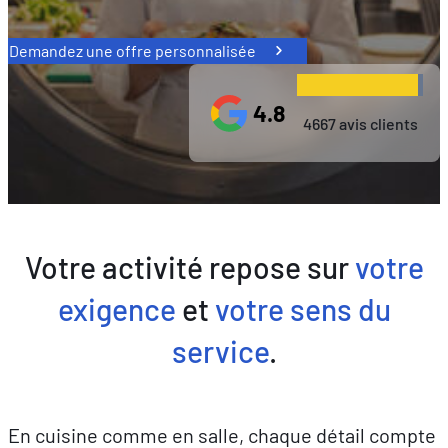
Demandez une offre personnalisée
4.8
4667 avis clients
Votre activité repose sur
votre
exigence
et
votre sens du
service
.
En cuisine comme en salle, chaque détail compte