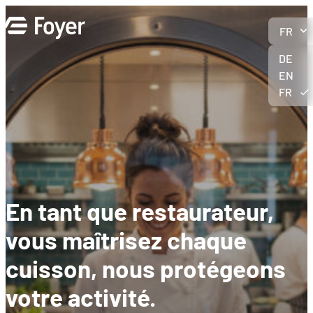
Aller
au
FR
contenu
DE
EN
FR
En tant que restaurateur,
vous maîtrisez chaque
cuisson, nous protégeons
votre activité.