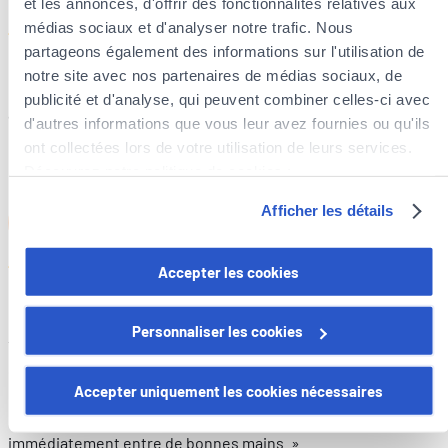
et les annonces, d'offrir des fonctionnalités relatives aux
médias sociaux et d'analyser notre trafic. Nous
partageons également des informations sur l'utilisation de
notre site avec nos partenaires de médias sociaux, de
« Nous avons récemment rejoint Foyer pour plusieurs
publicité et d'analyse, qui peuvent combiner celles-ci avec
assurances et nous sommes très satisfaits du service.
d'autres informations que vous leur avez fournies ou qu'ils
Les explications sont claires, le suivi est sérieux, et les
ont collectées lors de votre utilisation de leurs services.
échanges sont rapides et professionnels. »
Découvrez notre politique de cookies :
https://www.foyer.lu/fr/info/information-relative-aux-
Afficher les détails
cookies/
DM
D.M
Vous avez la possibilité de retirer votre consentement à
Accepter les cookies
tout moment en cliquant sur le lien "gestion des cookies"
en bas de page.
« Excellente expérience chez Foyer aujourd’hui.
Personnaliser les cookies
Tout s’est déroulé rapidement, avec beaucoup d’efficacité. Un
Certains de ces cookies sont strictement nécessaires au
grand merci à notre agent pour son professionnalisme
bon fonctionnement du site. Notez que si vous désactivez
Accepter uniquement les cookies nécessaires
exemplaire. Très à l’écoute et d’une grande gentillesse,
des cookies utilisés ici, il se peut que certaines
l’expertise a été réalisée avec sérieux et rigueur. On se sent
fonctionnalités ou parties de ce site Web ne soient plus
immédiatement entre de bonnes mains. »