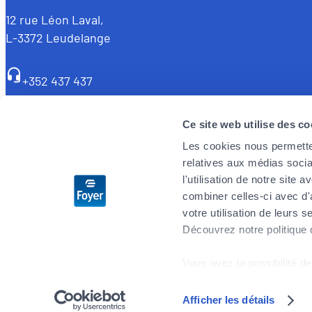
12 rue Léon Laval,
L-3372 Leudelange
+352 437 437
Derzeit
geschlossen
Ce site web utilise des co
Les cookies nous permetten
relatives aux médias socia
Facebook
YouTube
LinkedIn
Instagram
l'utilisation de notre site
combiner celles-ci avec d'
votre utilisation de leurs s
Découvrez notre politique
Vous avez la possibilité de
cookies" en bas de page.
Afficher les détails