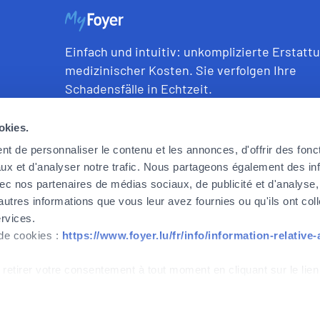
Einfach und intuitiv: unkomplizierte Erstatt
medizinischer Kosten. Sie verfolgen Ihre
Schadensfälle in Echtzeit.
okies.
Laden Sie
myFoyer
aus den Stores herunter:
t de personnaliser le contenu et les annonces, d'offrir des fonct
ux et d'analyser notre trafic. Nous partageons également des in
 avec nos partenaires de médias sociaux, de publicité et d'analyse
autres informations que vous leur avez fournies ou qu'ils ont col
ervices.
 de cookies :
https://www.foyer.lu/fr/info/information-relative
2026 © All rigths reserved
 retirer votre consentement à tout moment en cliquant sur le lien