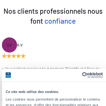
Nos clients professionnels nous
font
confiance
GV
G.V
« Un excellent service à tout moment. Réactifs et à l’écoute.
Foyer est vraiment une excellente compagnie d’assurances.
Le service client de premier ordre n’est pas qu’un mot pour
eux, c’est une véritable philosophie. »
Ce site web utilise des cookies.
Les cookies nous permettent de personnaliser le contenu
DL
D.L
et les annonces, d'offrir des fonctionnalités relatives aux