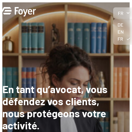
Aller
au
FR
contenu
DE
EN
FR
En tant qu’avocat, vous
défendez vos clients,
nous protégeons votre
activité
.