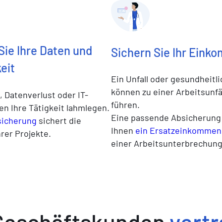
Sie Ihre Daten und
Sichern Sie Ihr Eink
keit
Ein Unfall oder gesundheitl
können zu einer Arbeitsunfä
, Datenverlust oder IT-
führen.
en Ihre Tätigkeit lahmlegen.
Eine passende Absicherung 
sicherung
sichert die
Ihnen
ein Ersatzeinkommen
hrer Projekte.
einer Arbeitsunterbrechung
Geschäftskunden
vert