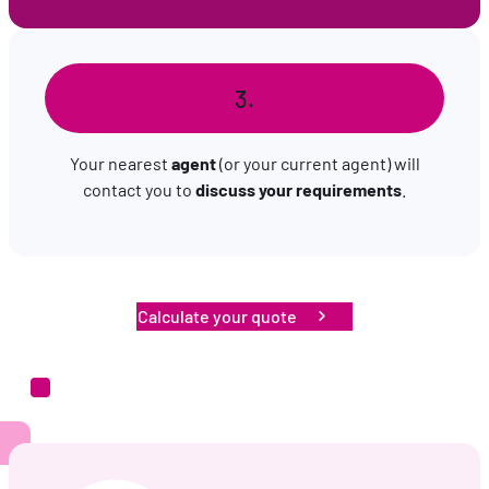
en comprenant comment vous arrivez sur notre site.
Proposer des offres et services personnalisés et en
suivre les performances. Partager des informations avec
les réseaux sociaux utilisés et vous permettre de
3.
visualiser du contenu hébergé sur un site externe.
Your nearest
agent
(or your current agent) will
contact you to
discuss your requirements
.
Calculate your quote