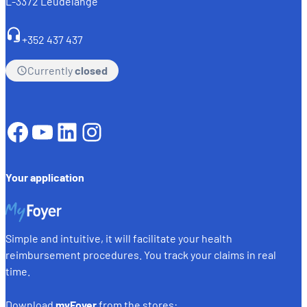
L-3372 Leudelange
+352 437 437
Currently
closed
Facebook
YouTube
LinkedIn
Instagram
Your application
Simple and intuitive, it will facilitate your health
reimbursement procedures. You track your claims in real
time.
Download
myFoyer
from the stores: