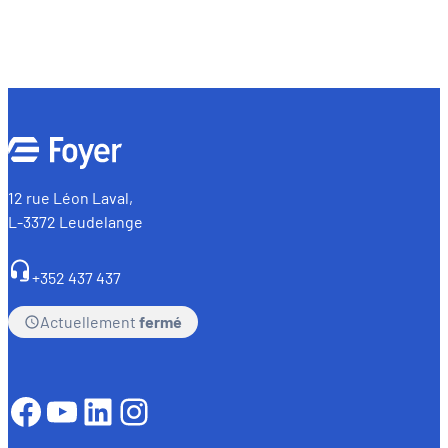
12 rue Léon Laval,
L-3372 Leudelange
+352 437 437
Actuellement
fermé
Facebook
YouTube
LinkedIn
Instagram